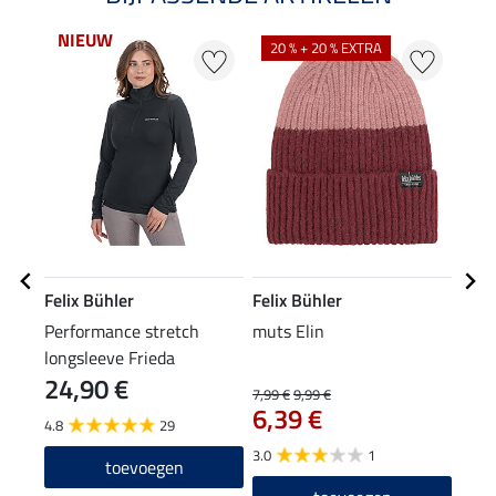
NIEUW
20 % + 20 % EXTRA
20
Felix Bühler
Felix Bühler
Feli
Performance stretch
muts Elin
XXL 
longsleeve Frieda
24,90 €
7,99 €
9,99 €
15,90
6,39 €
12
4.8
29
3.0
1
toevoegen