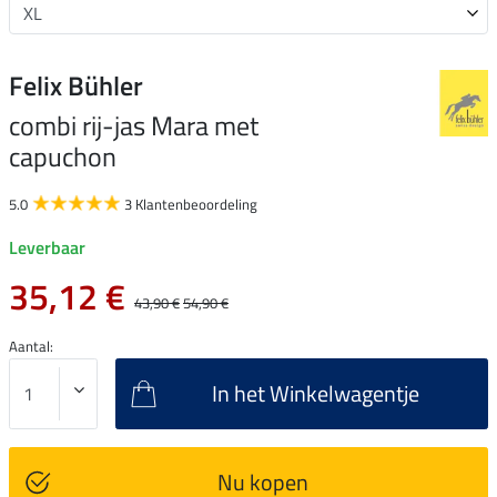
Felix Bühler
combi rij-jas Mara met
capuchon
5.0
3 Klantenbeoordeling
Leverbaar
35,12 €
43,90 €
54,90 €
Aantal:
In het Winkelwagentje
Nu kopen