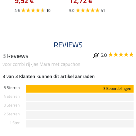
9,52 €
12,72 €
15,90 
12,
4.6
10
5.0
41
4.9
REVIEWS
3 Reviews
5.0
voor combi rij-jas Mara met capuchon
3 van 3 Klanten kunnen dit artikel aanraden
5 Sterren
3 Beoordelingen
4 Sterren
3 Sterren
2 Sterren
1 Ster