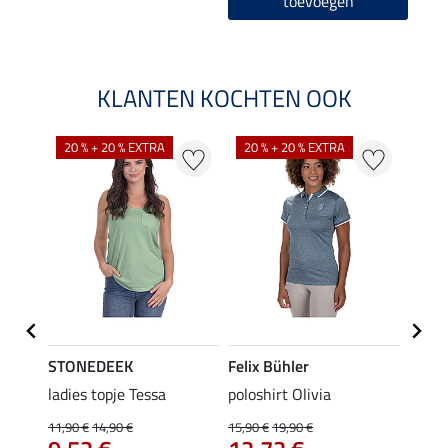
toevoegen
KLANTEN KOCHTEN OOK
20 % + 20 % EXTRA
20 % + 20 % EXTRA
20 %
STONEDEEK
Felix Bühler
Felix
ladies topje Tessa
poloshirt Olivia
zip-fu
Fleur
11,90 €
14,90 €
15,90 €
19,90 €