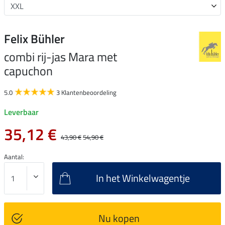
Felix Bühler
combi rij-jas Mara met
capuchon
5.0
3 Klantenbeoordeling
Leverbaar
35,12 €
43,90 €
54,90 €
Aantal:
In het Winkelwagentje
Nu kopen