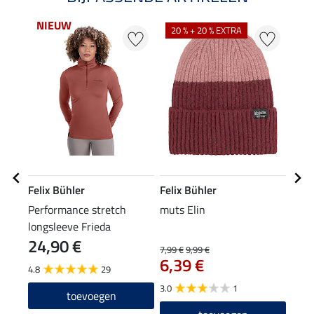
NIEUW
20 % + 20 % EXTRA
20
Felix Bühler
Felix Bühler
Feli
Performance stretch
muts Elin
XXL 
longsleeve Frieda
24,90 €
7,99 €
9,99 €
15,90
6,39 €
12
4.8
29
3.0
1
toevoegen