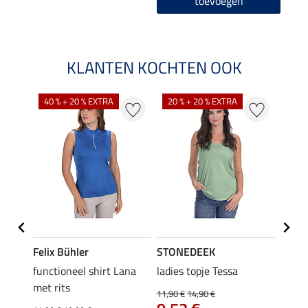
toevoegen
KLANTEN KOCHTEN OOK
40 % + 20 % EXTRA
20 % + 20 % EXTRA
20 %
Felix Bühler
STONEDEEK
Felix
functioneel shirt Lana
ladies topje Tessa
zip-fu
met rits
Fleur
11,90 €
14,90 €