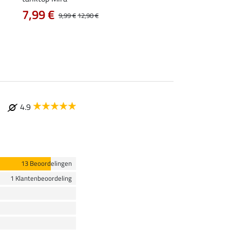
met capuchon
7,99 €
9,99 €
12,90 €
vanaf 47,90 €
4.9
13 Beoordelingen
1 Klantenbeoordeling