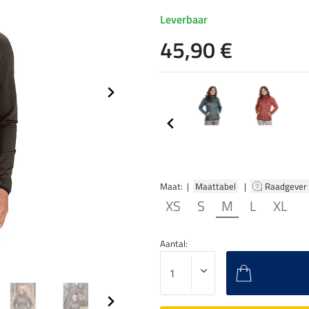
Leverbaar
45,90 €
Maat: |
Maattabel
|
Raadgever
XS
S
M
L
XL
Aantal: