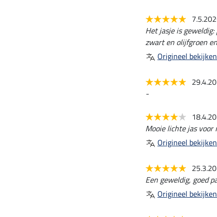
7.5.20
Het jasje is geweldig:
zwart en olijfgroen en
Origineel bekijken
29.4.2
-
18.4.2
Mooie lichte jas voor
Origineel bekijken
25.3.2
Een geweldig, goed pa
Origineel bekijken