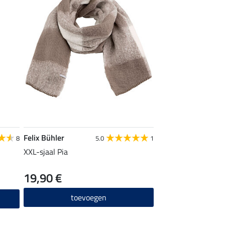
Felix Bühler
8
5.0
1
XXL-sjaal Pia
19,90 €
toevoegen