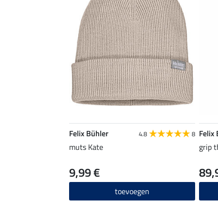
Felix Bühler
Felix
4.8
8
muts Kate
grip 
9,99 €
89,
toevoegen