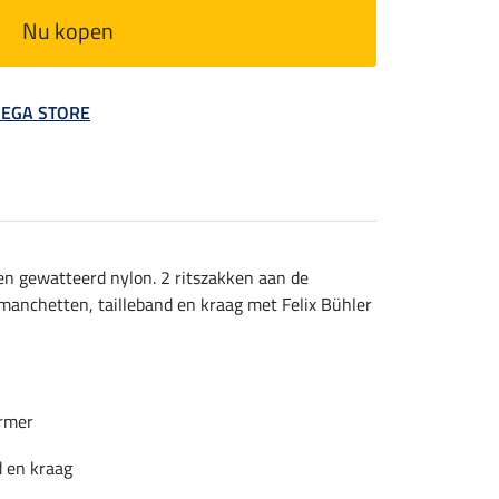
Nu kopen
 MEGA STORE
en gewatteerd nylon. 2 ritszakken aan de
 manchetten, tailleband en kraag met Felix Bühler
ermer
d en kraag