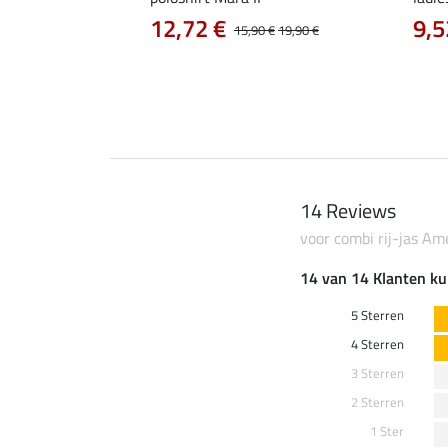
12,72 €
9,5
15,90 €
19,90 €
0 €
59,90 €
14 Reviews
voor combi rij-jas Am
14 van 14 Klanten ku
5 Sterren
4 Sterren
3 Sterren
2 Sterren
1 Ster