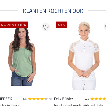
KLANTEN KOCHTEN OOK
 % + 20 % EXTRA
40 %
NEDEEK
Felix Bühler
4.6
10
4.4
s topje Tessa
functioneel wedstrijdshirt Jule