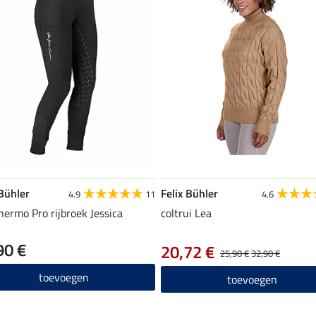
 Bühler
Felix Bühler
4.9
11
4.6
thermo Pro rijbroek Jessica
coltrui Lea
90 €
20,72 €
25,90 €
32,90 €
toevoegen
toevoegen