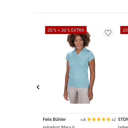
20 % + 20 % EXTRA
20
Felix Bühler
STO
4.9
15
4.8
42
as Klara Life Cycle
poloshirt Mara II
ladie