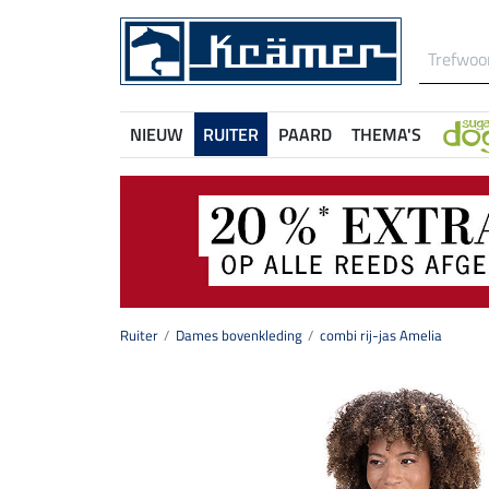
NIEUW
RUITER
PAARD
THEMA'S
Ruiter
Dames bovenkleding
combi rij-jas Amelia