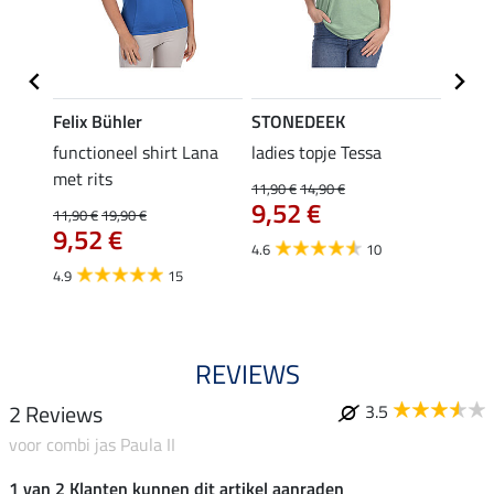
Felix Bühler
STONEDEEK
Felix
functioneel shirt Lana
ladies topje Tessa
zip-fu
met rits
Fleur
11,90 €
14,90 €
9,52 €
11,90 €
19,90 €
15,90 
€
9,52 €
12,
4.6
10
4.9
15
4.9
REVIEWS
2 Reviews
3.5
voor combi jas Paula II
1 van 2 Klanten kunnen dit artikel aanraden