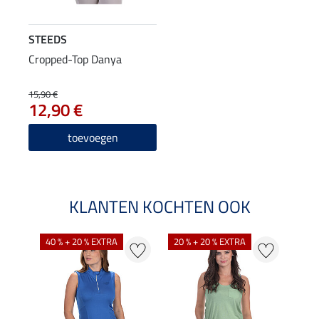
STEEDS
Cropped-Top Danya
15,90 €
12,90 €
toevoegen
KLANTEN KOCHTEN OOK
40 % + 20 % EXTRA
20 % + 20 % EXTRA
20 %