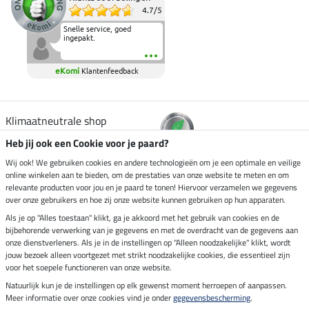
4.7
/
5
Snelle service, goed
ingepakt.
eKomi
Klantenfeedback
Klimaatneutrale shop
Heb jij ook een Cookie voor je paard?
Verzending per
Wij ook! We gebruiken cookies en andere technologieën om je een optimale en veilige
online winkelen aan te bieden, om de prestaties van onze website te meten en om
relevante producten voor jou en je paard te tonen! Hiervoor verzamelen we gegevens
over onze gebruikers en hoe zij onze website kunnen gebruiken op hun apparaten.
Veilig betalen met
Als je op "Alles toestaan" klikt, ga je akkoord met het gebruik van cookies en de
bijbehorende verwerking van je gegevens en met de overdracht van de gegevens aan
onze dienstverleners. Als je in de instellingen op "Alleen noodzakelijke" klikt, wordt
jouw bezoek alleen voortgezet met strikt noodzakelijke cookies, die essentieel zijn
voor het soepele functioneren van onze website.
Impressum
Natuurlijk kun je de instellingen op elk gewenst moment herroepen of aanpassen.
Meer informatie over onze cookies vind je onder
gegevensbescherming
.
Laatste update op 08.08.2026 om 14:33 uur