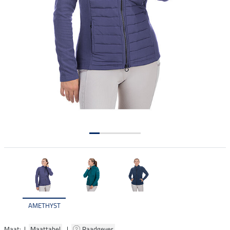
AMETHYST
Maat: |
Maattabel
|
Raadgever