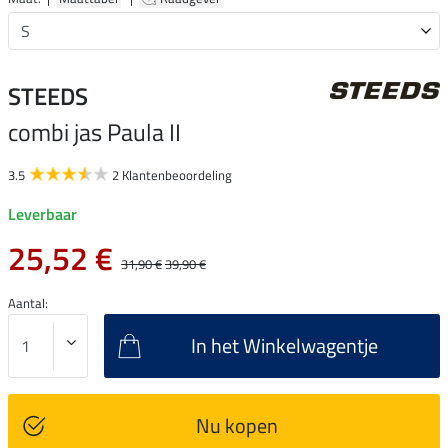
STEEDS
combi jas Paula II
3.5
2 Klantenbeoordeling
Leverbaar
25,52 €
31,90 €
39,90 €
Aantal:
In het Winkelwagentje
Nu kopen