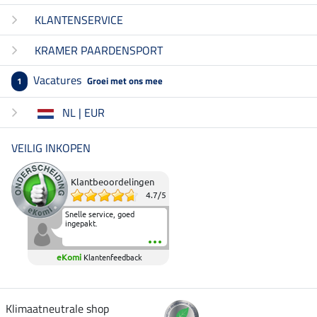
KLANTENSERVICE
KRAMER PAARDENSPORT
Vacatures
Groei met ons mee
1
NL | EUR
VEILIG INKOPEN
Klantbeoordelingen
4.7
/
5
Snelle service, goed
ingepakt.
eKomi
Klantenfeedback
Klimaatneutrale shop