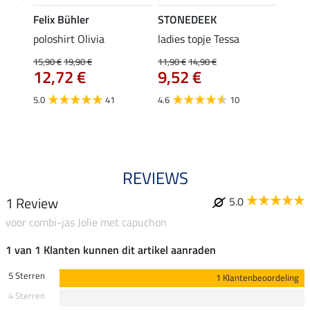
Felix Bühler
STONEDEEK
Felix
Emily
poloshirt Olivia
ladies topje Tessa
zip-fu
Fleur
15,90 €
19,90 €
11,90 €
14,90 €
12,72 €
9,52 €
15,90 
12,
5.0
41
4.6
10
4.9
REVIEWS
1 Review
5.0
voor combi-jas Jolie met capuchon
1 van 1 Klanten kunnen dit artikel aanraden
5 Sterren
1 Klantenbeoordeling
4 Sterren