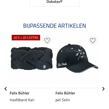
Oekotex®
BIJPASSENDE ARTIKELEN
20 % + 20 % EXTRA
25
Felix Bühler
Felix Bühler
Feli
hoofdband Kari
pet Selin
stre