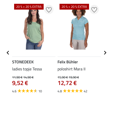
20 % + 20 % EXTRA
20 % + 20 % EXTRA
40 %
STONEDEEK
Felix Bühler
Felix
Klara
ladies topje Tessa
poloshirt Mara II
funct
uchon
wedstr
11,90 €
14,90 €
15,90 €
19,90 €
9,52 €
12,72 €
24,90 
€
van
4.6
10
4.8
42
4.4