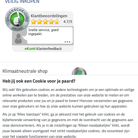
VEILIG INKOPEN
Klantbeoordelingen
4.7
/
5
Snelle service, goed
ingepakt.
eKomi
Klantenfeedback
Klimaatneutrale shop
Heb jij ook een Cookie voor je paard?
Verzending per
Wij ook! We gebruiken cookies en andere technologieën om je een optimale en veilige
online winkelen aan te bieden, om de prestaties van onze website te meten en om
relevante producten voor jou en je paard te tonen! Hiervoor verzamelen we gegevens
over onze gebruikers en hoe zij onze website kunnen gebruiken op hun apparaten.
Veilig betalen met
Als je op "Alles toestaan" klikt, ga je akkoord met het gebruik van cookies en de
bijbehorende verwerking van je gegevens en met de overdracht van de gegevens aan
onze dienstverleners. Als je in de instellingen op "Alleen noodzakelijke" klikt, wordt
jouw bezoek alleen voortgezet met strikt noodzakelijke cookies, die essentieel zijn
voor het soepele functioneren van onze website.
Impressum