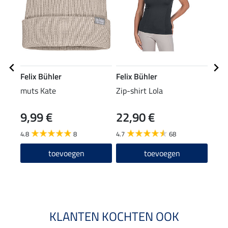
Felix Bühler
Felix Bühler
Feli
muts Kate
Zip-shirt Lola
nekv
Reh
9,99 €
22,90 €
19
4.8
8
4.7
68
toevoegen
toevoegen
KLANTEN KOCHTEN OOK