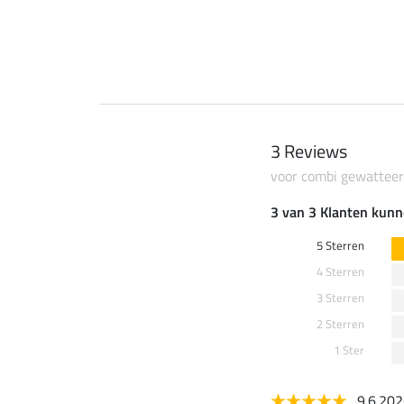
0 €
69,90 €
3 Reviews
voor combi gewatteer
3 van 3 Klanten kunn
5 Sterren
4 Sterren
3 Sterren
2 Sterren
1 Ster
9.6.20