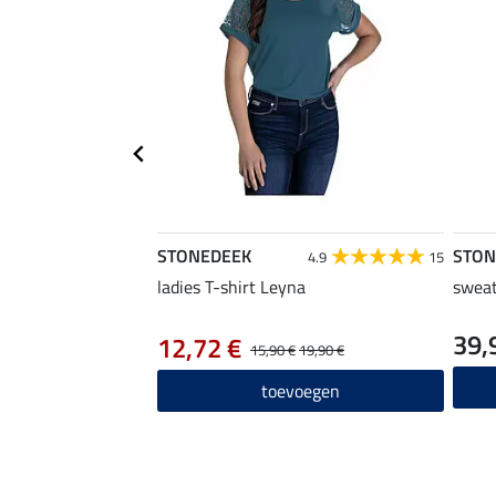
STONEDEEK
STON
4.9
15
ladies T-shirt Leyna
sweat
39,
12,72 €
15,90 €
19,90 €
toevoegen