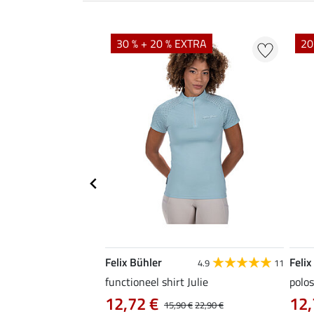
EXTRA
30 % + 20 % EXTRA
20
Felix Bühler
Felix
4.9
9
4.9
11
as Jule Life Cycle met
functioneel shirt Julie
polos
12,72 €
12,
15,90 €
22,90 €