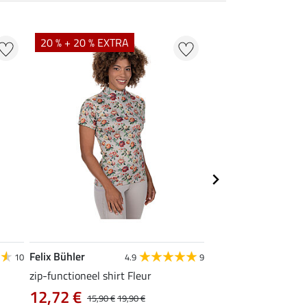
20 % + 20 % EXTRA
21 % + 20 % EXTR
Felix Bühler
Felix Bühler
10
4.9
9
zip-functioneel shirt Fleur
functionele rij-jas Ju
capuchon
12,72 €
15,90 €
19,90 €