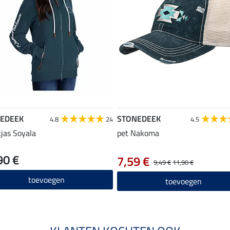
EDEEK
STONEDEEK
4.8
24
4.5
jas Soyala
pet Nakoma
90 €
7,59 €
9,49 €
11,90 €
toevoegen
toevoegen