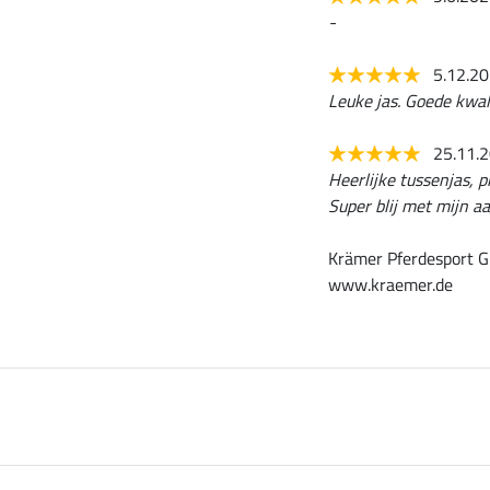
-
5.12.2
Leuke jas. Goede kwali
25.11.
Heerlijke tussenjas, p
Super blij met mijn a
Krämer Pferdesport G
www.kraemer.de