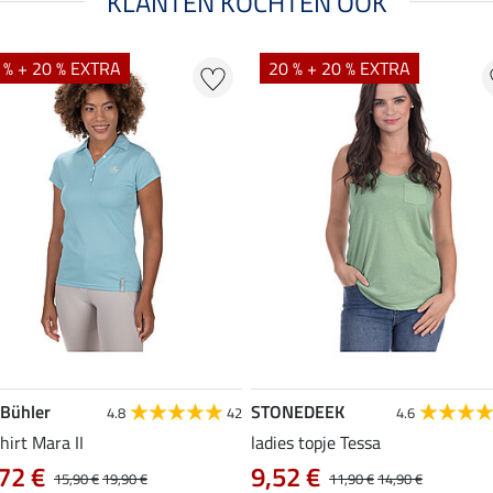
KLANTEN KOCHTEN OOK
 % + 20 % EXTRA
20 % + 20 % EXTRA
 Bühler
STONEDEEK
4.8
42
4.6
hirt Mara II
ladies topje Tessa
72 €
9,52 €
15,90 €
19,90 €
11,90 €
14,90 €