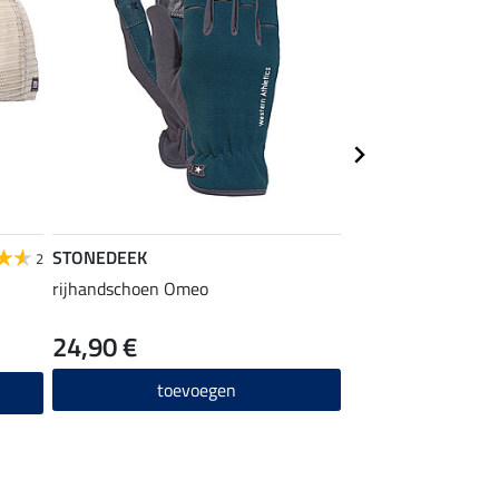
STONEDEEK
STONEDEEK
2
rijhandschoen Omeo
ladies bodywarmer
24,90 €
59,90 €
toevoegen
toevo