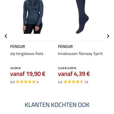
FENGUR
FENGUR
FEN
zip longsleeve Asta
kniekousen Norway Spirit
T-sh
24,90 €
5,49 €
6,99 €
11,90
vanaf 19,90 €
vanaf 4,39 €
van
5.0
4
4.5
13
KLANTEN KOCHTEN OOK