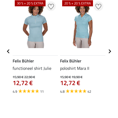
30 % + 20 % EXTRA
20 % + 20 % EXTRA
20 %
Felix Bühler
Felix Bühler
STON
Jule
functioneel shirt Julie
poloshirt Mara II
ladies
uchon
15,90 €
22,90 €
15,90 €
19,90 €
11,90 
12,72 €
12,72 €
9,5
4.9
11
4.8
42
4.6