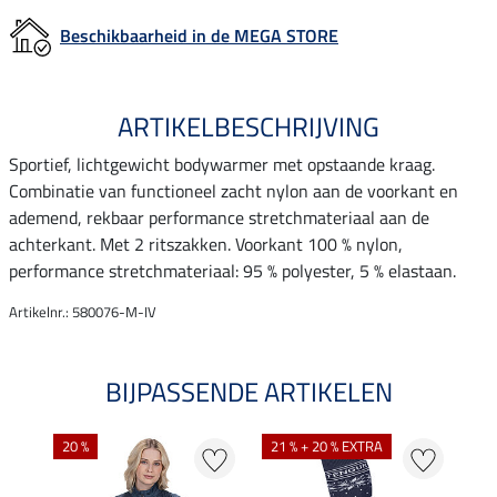
Beschikbaarheid in de MEGA STORE
ARTIKELBESCHRIJVING
Sportief, lichtgewicht bodywarmer met opstaande kraag.
Combinatie van functioneel zacht nylon aan de voorkant en
ademend, rekbaar performance stretchmateriaal aan de
achterkant. Met 2 ritszakken. Voorkant 100 % nylon,
performance stretchmateriaal: 95 % polyester, 5 % elastaan.
Artikelnr.: 580076-M-IV
BIJPASSENDE ARTIKELEN
20 %
21 % + 20 % EXTRA
20