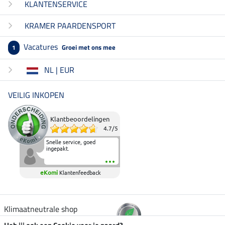
KLANTENSERVICE
KRAMER PAARDENSPORT
Vacatures
Groei met ons mee
1
NL | EUR
VEILIG INKOPEN
Klantbeoordelingen
4.7
/
5
Snelle service, goed
ingepakt.
eKomi
Klantenfeedback
Klimaatneutrale shop