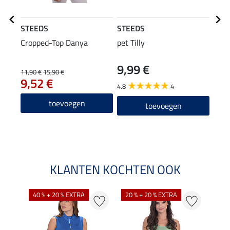
STEEDS
STEEDS
STE
Cropped-Top Danya
pet Tilly
func
9,99 €
11,90 €
15,90 €
11,90
9,52 €
9,5
4.8
4
5.0
toevoegen
toevoegen
KLANTEN KOCHTEN OOK
40 % + 20 % EXTRA
20 % + 20 % EXTRA
20 %