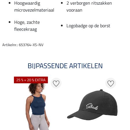
Hoogwaardig
2 verborgen ritszakken
microvezelmateriaal
vooraan
Hoge, zachte
Logobadge op de borst
fleecekraag
Artikelnr.: 653764-XS-NV
BIJPASSENDE ARTIKELEN
25 % + 20 % EXTRA
20