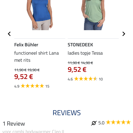
Felix Bühler
STONEDEEK
Felix
functioneel shirt Lana
ladies topje Tessa
zip-fu
met rits
Fleur
11,90 €
14,90 €
9,52 €
11,90 €
19,90 €
15,90 
€
9,52 €
12,
4.6
10
4.9
15
4.9
REVIEWS
1 Review
5.0
voor combi bodywarmer Cleo II