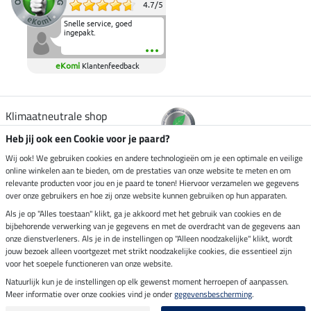
4.7
/
5
Snelle service, goed
ingepakt.
eKomi
Klantenfeedback
Klimaatneutrale shop
Heb jij ook een Cookie voor je paard?
Verzending per
Wij ook! We gebruiken cookies en andere technologieën om je een optimale en veilige
online winkelen aan te bieden, om de prestaties van onze website te meten en om
relevante producten voor jou en je paard te tonen! Hiervoor verzamelen we gegevens
over onze gebruikers en hoe zij onze website kunnen gebruiken op hun apparaten.
Veilig betalen met
Als je op "Alles toestaan" klikt, ga je akkoord met het gebruik van cookies en de
bijbehorende verwerking van je gegevens en met de overdracht van de gegevens aan
onze dienstverleners. Als je in de instellingen op "Alleen noodzakelijke" klikt, wordt
jouw bezoek alleen voortgezet met strikt noodzakelijke cookies, die essentieel zijn
voor het soepele functioneren van onze website.
Impressum
Natuurlijk kun je de instellingen op elk gewenst moment herroepen of aanpassen.
Meer informatie over onze cookies vind je onder
gegevensbescherming
.
Laatste update op 08.08.2026 om 14:33 uur