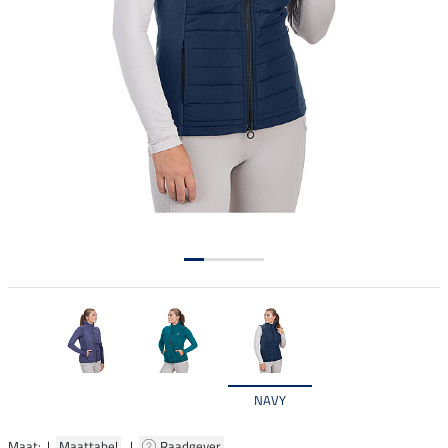
NAVY
Maat: |
Maattabel
|
Raadgever