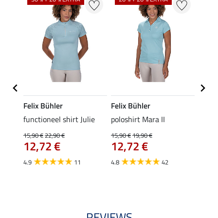
Felix Bühler
Felix Bühler
STON
Jule
functioneel shirt Julie
poloshirt Mara II
ladies
uchon
15,90 €
22,90 €
15,90 €
19,90 €
11,90 
12,72 €
12,72 €
9,5
4.9
11
4.8
42
4.6
REVIEWS