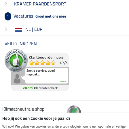
KRAMER PAARDENSPORT
Vacatures
Groei met ons mee
1
NL | EUR
VEILIG INKOPEN
Klantbeoordelingen
4.7
/
5
Snelle service, goed
ingepakt.
eKomi
Klantenfeedback
Klimaatneutrale shop
Heb jij ook een Cookie voor je paard?
Verzending per
Wij ook! We gebruiken cookies en andere technologieën om je een optimale en veilige