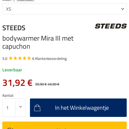
STEEDS
bodywarmer Mira III met
capuchon
5.0
6 Klantenbeoordeling
Leverbaar
31,92 €
39,90 €
49,90 €
Aantal:
In het Winkelwagentje