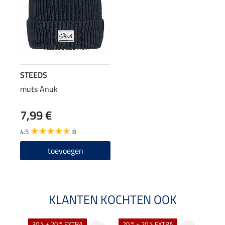
STEEDS
muts Anuk
7,99 €
4.5
8
toevoegen
KLANTEN KOCHTEN OOK
30 % + 20 % EXTRA
20 % + 20 % EXTRA
20 %