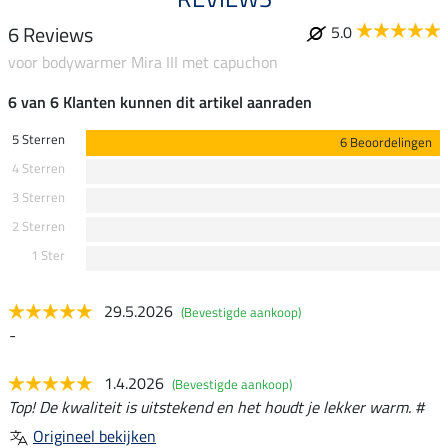
6 Reviews
5.0
voor bodywarmer Mira III met capuchon
6 van 6 Klanten kunnen dit artikel aanraden
5 Sterren
6 Beoordelingen
4 Sterren
3 Sterren
2 Sterren
1 Ster
29.5.2026
(Bevestigde aankoop)
-
1.4.2026
(Bevestigde aankoop)
Top! De kwaliteit is uitstekend en het houdt je lekker warm. #
Origineel bekijken