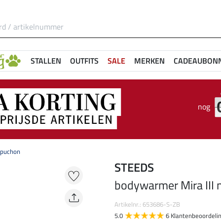
STALLEN
OUTFITS
SALE
MERKEN
CADEAUBON
nog
apuchon
STEEDS
bodywarmer Mira III
Artikelnr.: 653686-S-ZB
5.0
6 Klantenbeoordeli