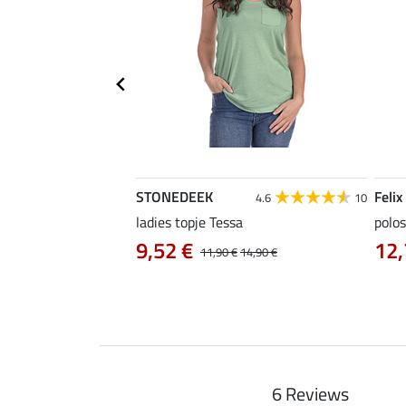
STONEDEEK
Felix
5.0
6
4.6
10
ladies topje Tessa
polos
9,52 €
12,
12,90 €
11,90 €
14,90 €
6 Reviews