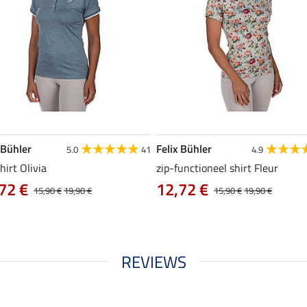
 Bühler
Felix Bühler
5.0
41
4.9
hirt Olivia
zip-functioneel shirt Fleur
72 €
12,72 €
15,90 €
19,90 €
15,90 €
19,90 €
REVIEWS