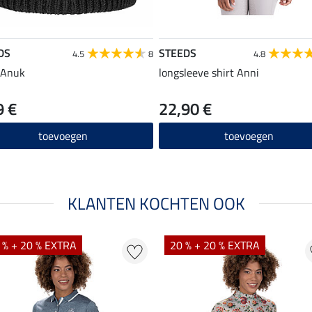
DS
STEEDS
4.5
8
4.8
 Anuk
longsleeve shirt Anni
9 €
22,90 €
toevoegen
toevoegen
KLANTEN KOCHTEN OOK
 % + 20 % EXTRA
20 % + 20 % EXTRA