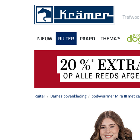
NIEUW
RUITER
PAARD
THEMA'S
Ruiter
Dames bovenkleding
bodywarmer Mira III met c