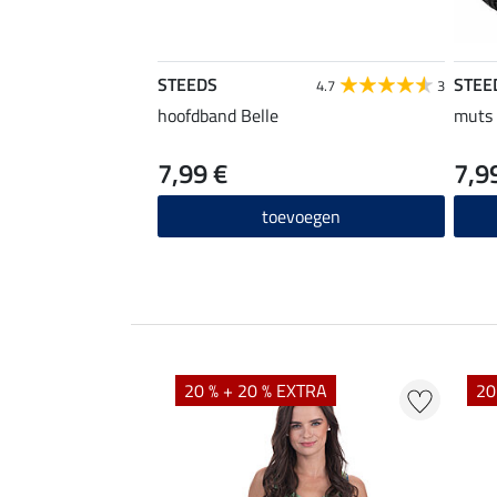
STEEDS
STEE
4.7
3
hoofdband Belle
muts
7,99 €
7,9
toevoegen
EXTRA
20 % + 20 % EXTRA
20