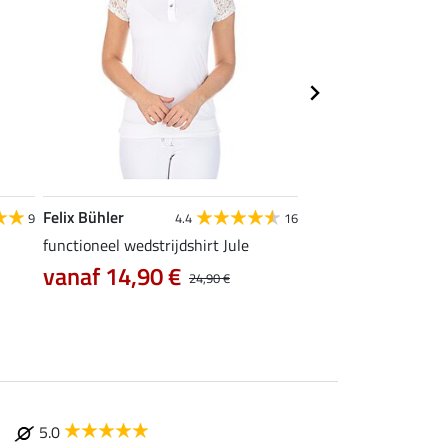
Felix Bühler
Felix Bühler
9
4.4
16
functioneel wedstrijdshirt Jule
tanktop Mira
vanaf 14,90 €
7,99 €
24,90 €
9,99 €
12,90
5.0