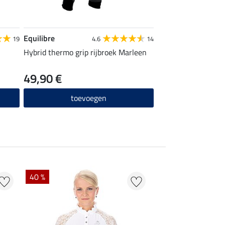
Equilibre
19
4.6
14
Hybrid thermo grip rijbroek Marleen
49,90 €
toevoegen
40 %
22 % + 20 % EXTR