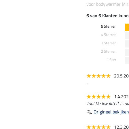
voor bodywarmer Mira
6 van 6 Klanten kunn
5 Sterren
4 Sterren
3 Sterren
2 Sterren
1 Ster
29.5.2
-
1.4.20
Top! De kwaliteit is u
Origineel bekijken
12.3.2