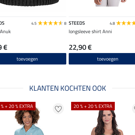
DS
STEEDS
4.5
8
4.8
 Anuk
longsleeve shirt Anni
9 €
22,90 €
toevoegen
toevoegen
KLANTEN KOCHTEN OOK
 % + 20 % EXTRA
20 % + 20 % EXTRA