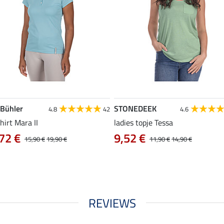
 Bühler
STONEDEEK
4.8
42
4.6
hirt Mara II
ladies topje Tessa
72 €
9,52 €
15,90 €
19,90 €
11,90 €
14,90 €
REVIEWS