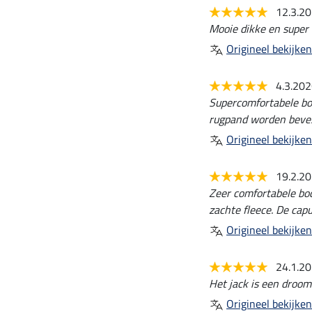
12.3.2
Mooie dikke en super
Origineel bekijken
4.3.20
Supercomfortabele bo
rugpand worden beves
Origineel bekijken
19.2.2
Zeer comfortabele bo
zachte fleece. De cap
Origineel bekijken
24.1.2
Het jack is een droom
Origineel bekijken