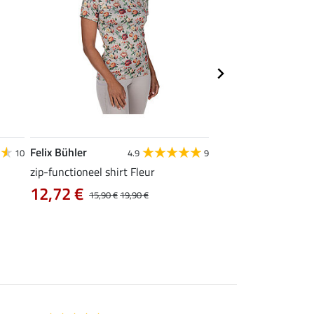
Felix Bühler
Felix Bühler
10
4.9
9
zip-functioneel shirt Fleur
functionele rij-jas Ju
capuchon
12,72 €
15,90 €
19,90 €
43,92 €
54,90 €
69