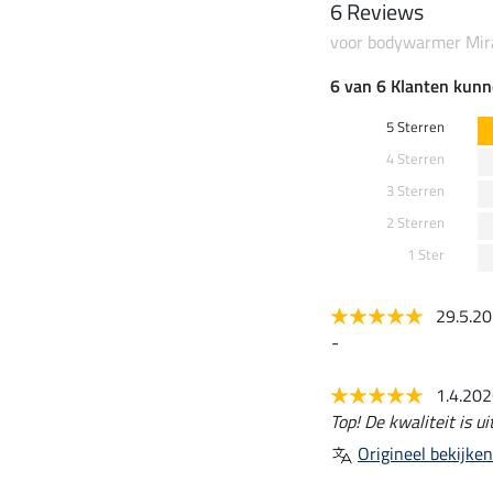
6 Reviews
voor bodywarmer Mira
6 van 6 Klanten kunn
5 Sterren
4 Sterren
3 Sterren
2 Sterren
1 Ster
29.5.2
-
1.4.20
Top! De kwaliteit is u
Origineel bekijken