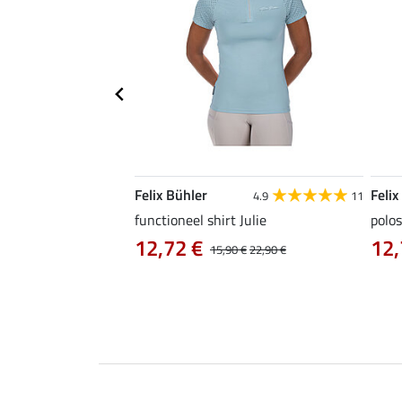
Felix Bühler
Felix
4.9
9
4.9
11
as Jule Life Cycle met
functioneel shirt Julie
polos
12,72 €
12,
15,90 €
22,90 €
0 €
69,90 €