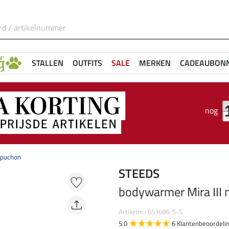
STALLEN
OUTFITS
SALE
MERKEN
CADEAUBON
nog
apuchon
STEEDS
bodywarmer Mira III
Artikelnr.: 653686-S-S
5.0
6 Klantenbeoordeli