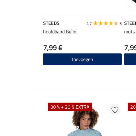
STEEDS
STEE
4.7
3
hoofdband Belle
muts
7,99 €
7,9
toevoegen
EXTRA
30 % + 20 % EXTRA
20