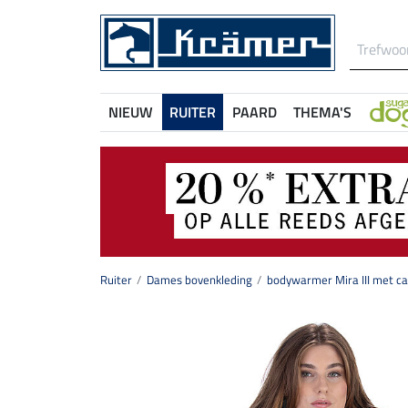
NIEUW
RUITER
PAARD
THEMA'S
Ruiter
Dames bovenkleding
bodywarmer Mira III met c