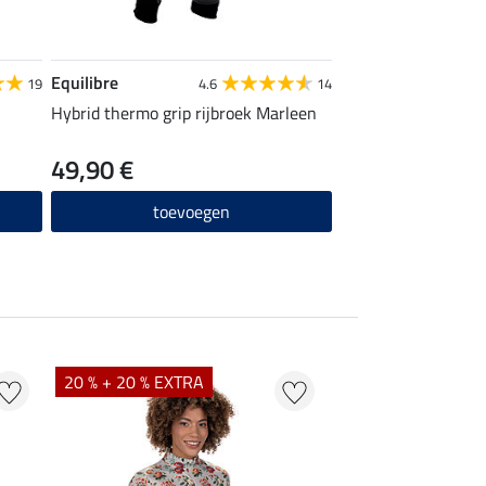
Equilibre
19
4.6
14
Hybrid thermo grip rijbroek Marleen
49,90 €
toevoegen
20 % + 20 % EXTRA
21 % + 20 % EXTR