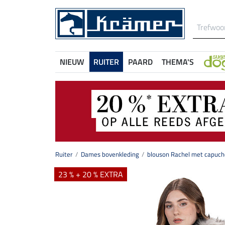
NIEUW
RUITER
PAARD
THEMA'S
Ruiter
Dames bovenkleding
blouson Rachel met capuc
23 % + 20 % EXTRA