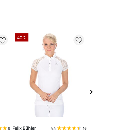
40 %
22 %
Felix Bühler
STEEDS
9
4.4
16