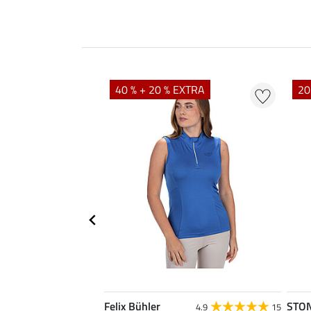
40 % + 20 % EXTRA
20
Felix Bühler
STO
4.8
4
4.9
15