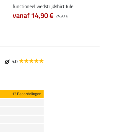
functioneel wedstrijdshirt Jule
functionele zipshirt 
vanaf 14,90 €
vanaf 17,90 €
24,90 €
5.0
13 Beoordelingen