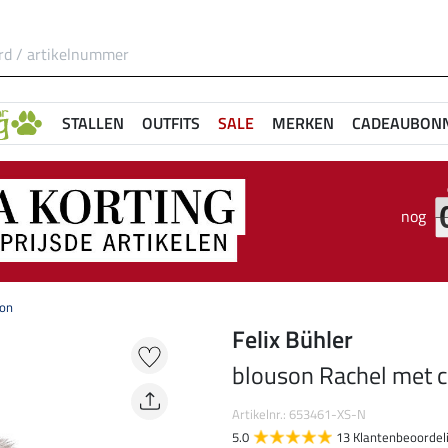
STALLEN
OUTFITS
SALE
MERKEN
CADEAUBON
nog
hon
Felix Bühler
blouson Rachel met 
Artikelnr.: 653461-XS-N
5.0
13 Klantenbeoordel