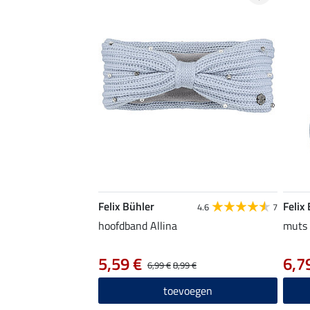
Felix Bühler
Felix
4.6
7
hoofdband Allina
muts 
5,59 €
6,7
6,99 €
8,99 €
toevoegen