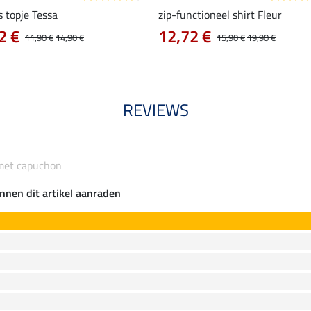
s topje Tessa
zip-functioneel shirt Fleur
2 €
12,72 €
11,90 €
14,90 €
15,90 €
19,90 €
REVIEWS
 met capuchon
nnen dit artikel aanraden