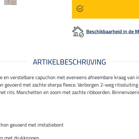
Beschikbaarheid in de
ARTIKELBESCHRIJVING
e en verstelbare capuchon met eveneens afneembare kraag van im
on gevoerd met zachte sherpa fleece. Verborgen 2-weg ritssluitin
t rits. Manchetten en zoom met zachte ribboorden. Binnenvoering
chon gevoerd met imitatiebont
en met drukknopen