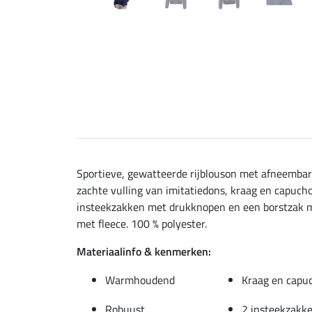
Sportieve, gewatteerde rijblouson met afneembar
zachte vulling van imitatiedons, kraag en capuch
insteekzakken met drukknopen en een borstzak me
met fleece. 100 % polyester.
Materiaalinfo & kenmerken:
Warmhoudend
Kraag en capu
Robuust
2 insteekzakk