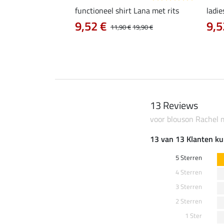
irt Eliana
functioneel shirt Lana met rits
ladie
0 €
9,52 €
9,5
22,90 €
11,90 €
19,90 €
13 Reviews
voor blouson Rachel
13 van 13 Klanten ku
5 Sterren
4 Sterren
3 Sterren
2 Sterren
1 Ster