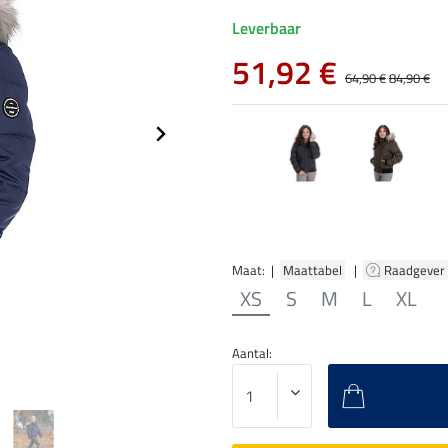
Leverbaar
51,92 €
64,90 €
84,90 €
Maat: |
Maattabel
|
Raadgever
XS
S
M
L
XL
Aantal: