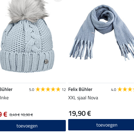
 Bühler
Felix Bühler
5.0
12
4.0
Inke
XXL sjaal Nova
19,90 €
9 €
8,49 €
10,90 €
toevoegen
toevoegen