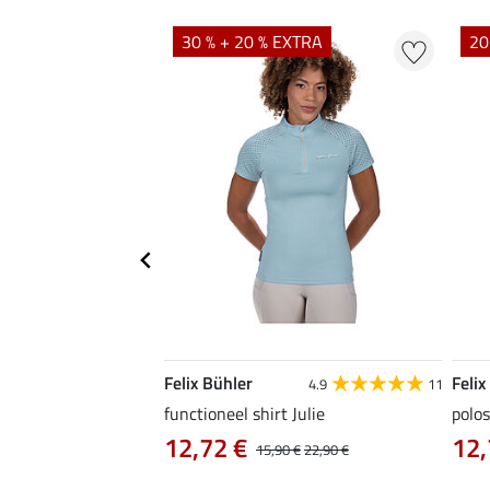
EXTRA
30 % + 20 % EXTRA
20
Felix Bühler
Felix
4.9
9
4.9
11
as Jule Life Cycle met
functioneel shirt Julie
polos
12,72 €
12,
15,90 €
22,90 €
0 €
69,90 €