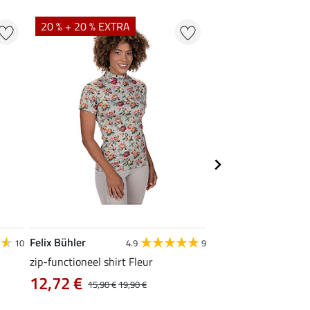
20 % + 20 % EXTRA
21 % + 20 % EXTR
Felix Bühler
Felix Bühler
10
4.9
9
zip-functioneel shirt Fleur
functionele rij-jas Ju
capuchon
12,72 €
15,90 €
19,90 €
43,92 €
54,90 €
69