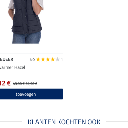
EDEEK
4.0
1
warmer Hazel
12 €
43,90 €
54,90 €
toevoegen
KLANTEN KOCHTEN OOK