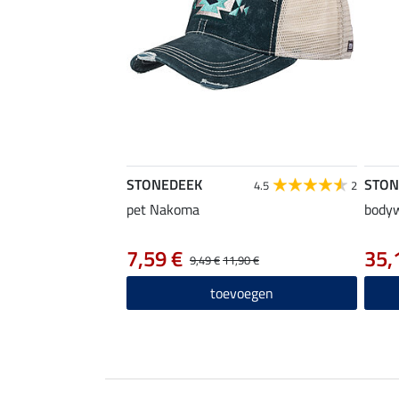
STONEDEEK
STON
4.5
2
pet Nakoma
body
7,59 €
35,
9,49 €
11,90 €
toevoegen