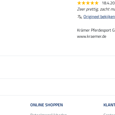
18.4.2
Zeer prettig, zacht ma
Origineel bekijken
Krämer Pferdesport G
www.kraemer.de
ONLINE SHOPPEN
KLANT