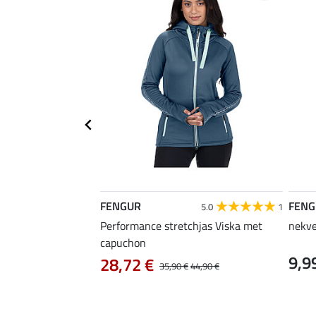
FENGUR
FENG
5.0
1
Performance stretchjas Viska met
nekve
capuchon
9,9
28,72 €
35,90 €
44,90 €