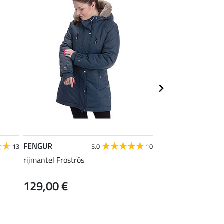
FENGUR
FENGUR
13
5.0
10
rijmantel Frostrós
muts Norway Spirit
129,00 €
9,99 €