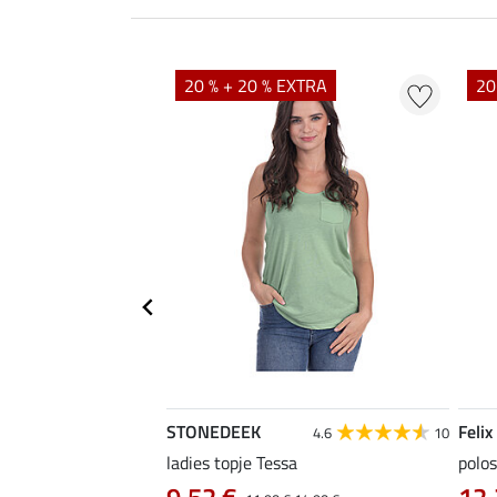
20 % + 20 % EXTRA
20
STONEDEEK
Felix
4.9
15
4.6
10
as Klara Life Cycle
ladies topje Tessa
polos