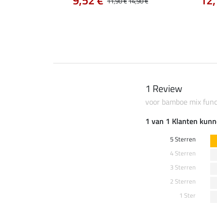
9,52 €
12,
11,90 €
14,90 €
0 €
59,90 €
1 Review
voor bamboe mix funct
1 van 1 Klanten kunn
5 Sterren
4 Sterren
3 Sterren
2 Sterren
1 Ster