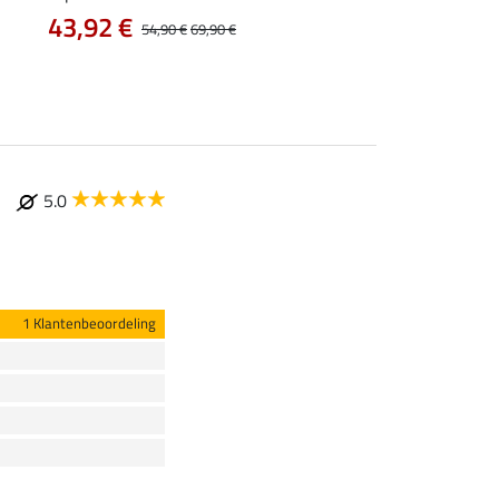
43,92 €
vanaf 47,90 €
54,90 €
69,90 €
5.0
1 Klantenbeoordeling