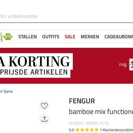
STALLEN
OUTFITS
SALE
MERKEN
CADEAUBON
nog
rt Sjana
FENGUR
bamboe mix functione
Artikelnr.: 580085-XL-CL
5.0
1 Klantenbeoordeli