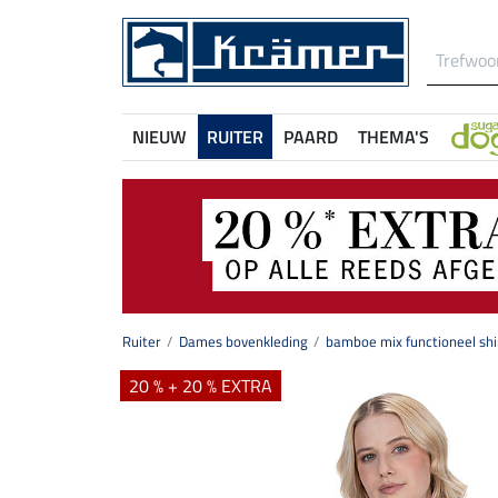
NIEUW
RUITER
PAARD
THEMA'S
Ruiter
Dames bovenkleding
bamboe mix functioneel shi
20 % + 20 % EXTRA