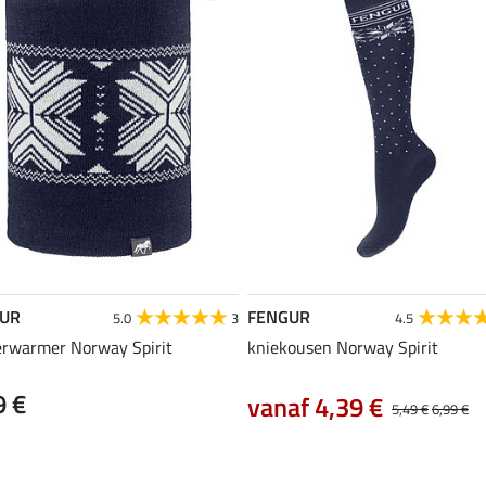
UR
FENGUR
5.0
3
4.5
rwarmer Norway Spirit
kniekousen Norway Spirit
9 €
vanaf 4,39 €
5,49 €
6,99 €