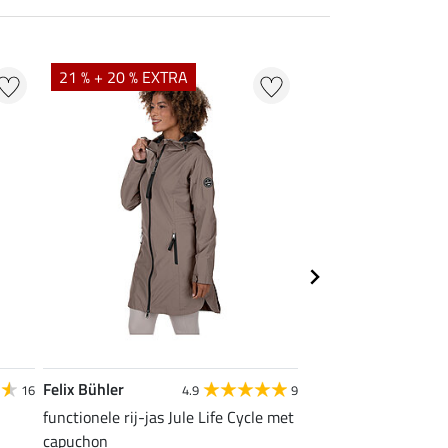
21 % + 20 % EXTRA
20 %
Felix Bühler
Felix Bühler
16
4.9
9
4
functionele rij-jas Jule Life Cycle met
functionele rij-jas Kl
capuchon
met capuchon