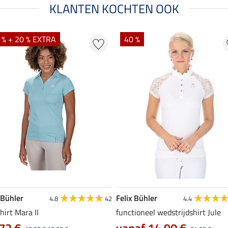
KLANTEN KOCHTEN OOK
 % + 20 % EXTRA
40 %
 Bühler
Felix Bühler
4.8
42
4.4
hirt Mara II
functioneel wedstrijdshirt Jule