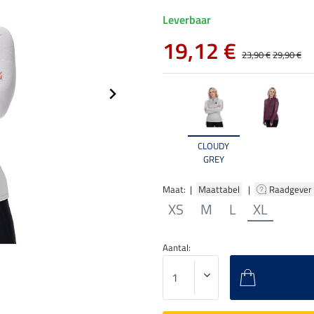
Leverbaar
19,12 €
23,90 €
29,90 €
CLOUDY
GREY
Maat: |
Maattabel
|
Raadgever
XS
M
L
XL
Aantal: