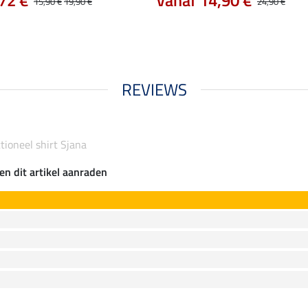
72 €
vanaf 14,90 €
15,90 €
19,90 €
24,90 €
REVIEWS
ioneel shirt Sjana
en dit artikel aanraden