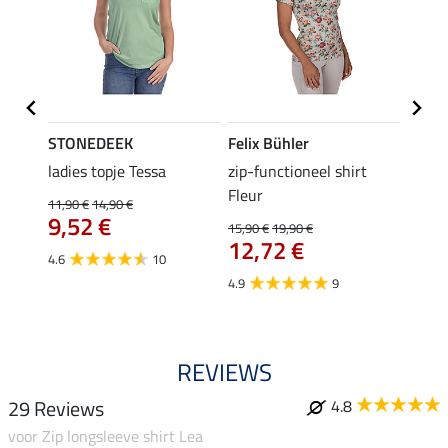
STONEDEEK
Felix Bühler
Felix
 Nela
ladies topje Tessa
zip-functioneel shirt
funct
Fleur
wedstr
11,90 €
14,90 €
9,52 €
15,90 €
19,90 €
24,90 
12,72 €
van
4.6
10
4.9
9
4.4
REVIEWS
29 Reviews
4.8
voor Zip longsleeve shirt Lea