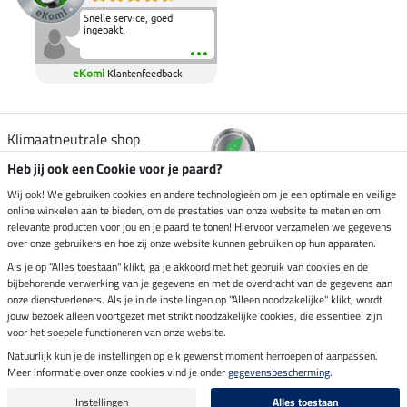
Snelle service, goed
ingepakt.
eKomi
Klantenfeedback
Klimaatneutrale shop
Heb jij ook een Cookie voor je paard?
Verzending per
Wij ook! We gebruiken cookies en andere technologieën om je een optimale en veilige
online winkelen aan te bieden, om de prestaties van onze website te meten en om
relevante producten voor jou en je paard te tonen! Hiervoor verzamelen we gegevens
over onze gebruikers en hoe zij onze website kunnen gebruiken op hun apparaten.
Veilig betalen met
Als je op "Alles toestaan" klikt, ga je akkoord met het gebruik van cookies en de
bijbehorende verwerking van je gegevens en met de overdracht van de gegevens aan
onze dienstverleners. Als je in de instellingen op "Alleen noodzakelijke" klikt, wordt
jouw bezoek alleen voortgezet met strikt noodzakelijke cookies, die essentieel zijn
Impressum
voor het soepele functioneren van onze website.
Natuurlijk kun je de instellingen op elk gewenst moment herroepen of aanpassen.
Meer informatie over onze cookies vind je onder
gegevensbescherming
.
Laatste update op 06.08.2026 om 14:39 uur
Alle prijzen in euro's, incl. BTW, excl. verzendkosten.
Instellingen
Alles toestaan