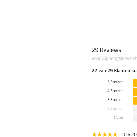
29 Reviews
voor Zip longsleeve sh
27 van 29 Klanten ku
5 Sterren
4 Sterren
3 Sterren
2 Sterren
1 Ster
10.6.2