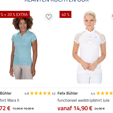
 % + 20 % EXTRA
40 %
 Bühler
Felix Bühler
4.8
42
4.4
hirt Mara II
functioneel wedstrijdshirt Jule
72 €
vanaf 14,90 €
15,90 €
19,90 €
24,90 €