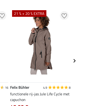
21 % + 20 % EXTRA
20 % + 20 % EXTR
Felix Bühler
Felix Bühler
16
4.9
8
4
functionele rij-jas Jule Life Cycle met
functioneel T-shirt N
capuchon
9,52 €
11,90 €
14,9