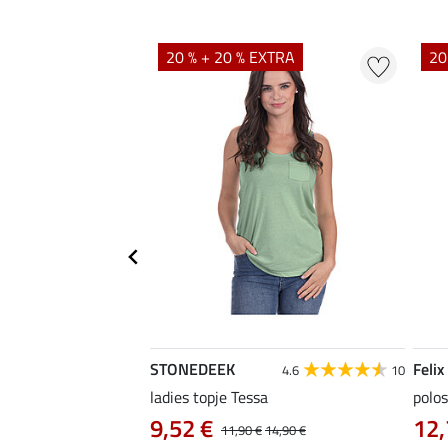
EXTRA
20 % + 20 % EXTRA
20
STONEDEEK
Felix
4.7
22
4.6
10
irt Nela
ladies topje Tessa
polos
9,52 €
12,
14,90 €
11,90 €
14,90 €