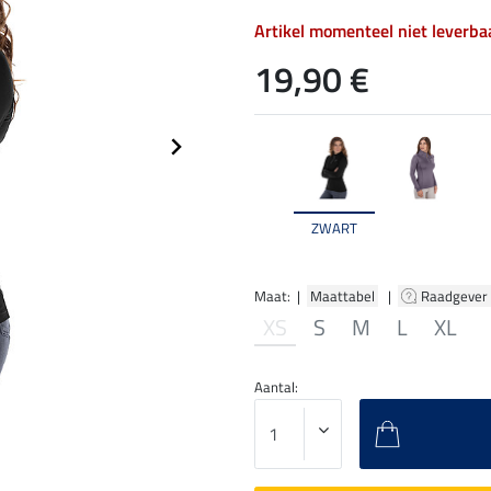
Artikel momenteel niet leverba
19,90 €
ZWART
Maat: |
Maattabel
|
Raadgever
XS
S
M
L
XL
Aantal: