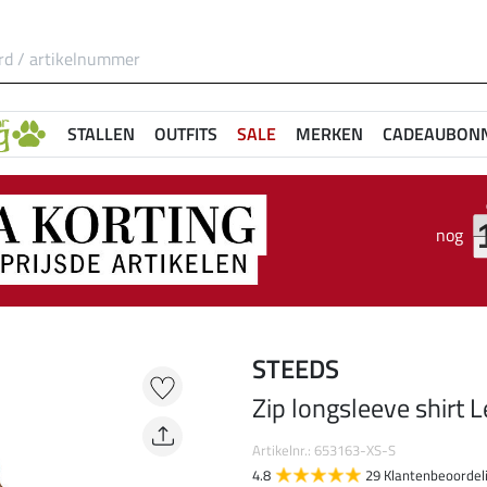
STALLEN
OUTFITS
SALE
MERKEN
CADEAUBON
nog
STEEDS
Zip longsleeve shirt 
Artikelnr.: 653163-XS-S
4.8
29 Klantenbeoordel