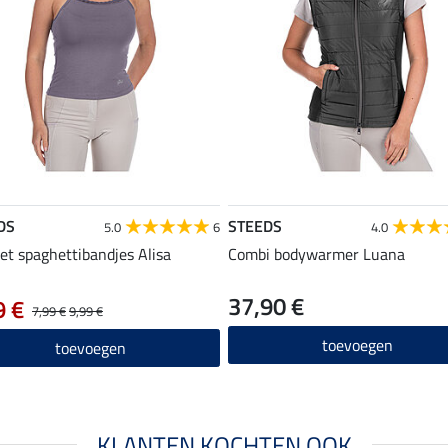
DS
STEEDS
5.0
6
4.0
et spaghettibandjes Alisa
Combi bodywarmer Luana
37,90 €
9 €
7,99 €
9,99 €
toevoegen
toevoegen
KLANTEN KOCHTEN OOK