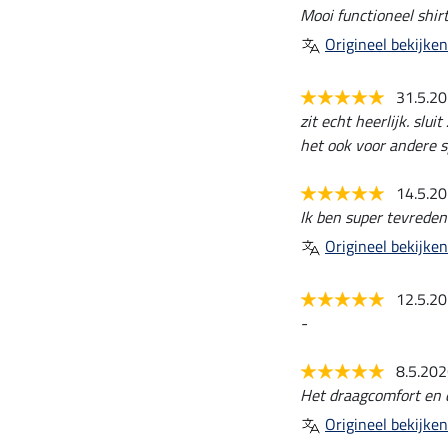
Mooi functioneel shirt
Origineel bekijken
31.5.2
zit echt heerlijk. slu
het ook voor andere s
14.5.2
Ik ben super tevreden
Origineel bekijken
12.5.2
-
8.5.20
Het draagcomfort en d
Origineel bekijken