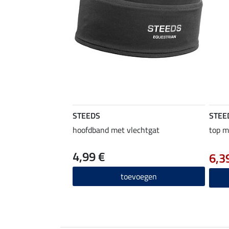
STEEDS
STEE
hoofdband met vlechtgat
top m
4,99 €
6,3
toevoegen