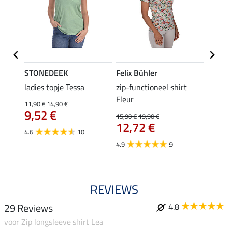
STONEDEEK
Felix Bühler
Felix
 Nela
ladies topje Tessa
zip-functioneel shirt
funct
Fleur
wedstr
11,90 €
14,90 €
9,52 €
15,90 €
19,90 €
24,90 
12,72 €
van
4.6
10
4.9
9
4.4
REVIEWS
29 Reviews
4.8
voor Zip longsleeve shirt Lea