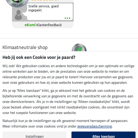
Snelle service, goed
ingepakt.
eKomi
Klantenfeedback
Klimaatneutrale shop
Heb jij ook een Cookie voor je paard?
Verzending per
Wij ook! We gebruiken cookies en andere technologieën om je een optimale en veilige
online winkelen aan te bieden, om de prestaties van onze website te meten en om
relevante producten voor jou en je paard te tonen! Hiervoor verzamelen we gegevens
over onze gebruikers en hoe zij onze website kunnen gebruiken op hun apparaten.
Veilig betalen met
Als je op "Alles toestaan" klikt, ga je akkoord met het gebruik van cookies en de
bijbehorende verwerking van je gegevens en met de overdracht van de gegevens aan
onze dienstverleners. Als je in de instellingen op "Alleen noodzakelijke" klikt, wordt
jouw bezoek alleen voortgezet met strikt noodzakelijke cookies, die essentieel zijn
Impressum
voor het soepele functioneren van onze website.
Natuurlijk kun je de instellingen op elk gewenst moment herroepen of aanpassen.
Meer informatie over onze cookies vind je onder
gegevensbescherming
.
Laatste update op 06.08.2026 om 07:11 uur
Alle prijzen in euro's, incl. BTW, excl. verzendkosten.
Instellingen
Alles toestaan