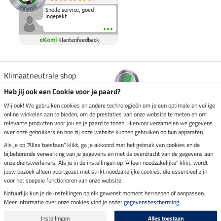
Snelle service, goed
ingepakt.
eKomi
Klantenfeedback
Klimaatneutrale shop
Heb jij ook een Cookie voor je paard?
Verzending per
Wij ook! We gebruiken cookies en andere technologieën om je een optimale en veilige
online winkelen aan te bieden, om de prestaties van onze website te meten en om
relevante producten voor jou en je paard te tonen! Hiervoor verzamelen we gegevens
over onze gebruikers en hoe zij onze website kunnen gebruiken op hun apparaten.
Veilig betalen met
Als je op "Alles toestaan" klikt, ga je akkoord met het gebruik van cookies en de
bijbehorende verwerking van je gegevens en met de overdracht van de gegevens aan
onze dienstverleners. Als je in de instellingen op "Alleen noodzakelijke" klikt, wordt
jouw bezoek alleen voortgezet met strikt noodzakelijke cookies, die essentieel zijn
Impressum
voor het soepele functioneren van onze website.
Natuurlijk kun je de instellingen op elk gewenst moment herroepen of aanpassen.
Meer informatie over onze cookies vind je onder
gegevensbescherming
.
Laatste update op 07.08.2026 om 14:39 uur
Alle prijzen in euro's, incl. BTW, excl. verzendkosten.
Instellingen
Alles toestaan