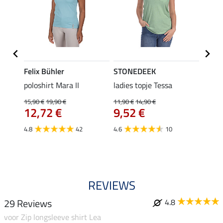
Felix Bühler
STONEDEEK
Felix
poloshirt Mara II
ladies topje Tessa
funct
wedstr
15,90 €
19,90 €
11,90 €
14,90 €
12,72 €
9,52 €
24,90 
€
van
4.8
42
4.6
10
4.4
REVIEWS
29 Reviews
4.8
voor Zip longsleeve shirt Lea