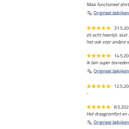
Mooi functioneel shirt
Origineel bekijken
31.5.2
zit echt heerlijk. slu
het ook voor andere s
14.5.2
Ik ben super tevreden
Origineel bekijken
12.5.2
-
8.5.20
Het draagcomfort en d
Origineel bekijken