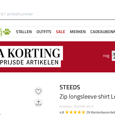
STALLEN
OUTFITS
SALE
MERKEN
CADEAUBON
nog
STEEDS
Zip longsleeve shirt 
Artikelnr.: 653163-XS-S
4.8
29 Klantenbeoordel