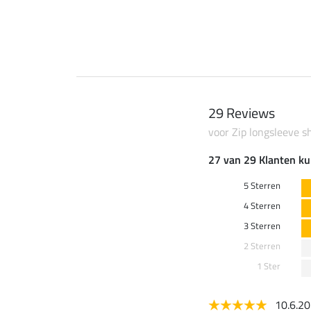
29 Reviews
voor Zip longsleeve sh
27 van 29 Klanten ku
5 Sterren
4 Sterren
3 Sterren
2 Sterren
1 Ster
10.6.2