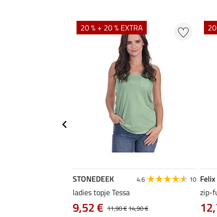
EXTRA
20 % + 20 % EXTRA
20
STONEDEEK
Felix
4.7
22
4.6
10
irt Nela
ladies topje Tessa
zip-f
9,52 €
12,
14,90 €
11,90 €
14,90 €