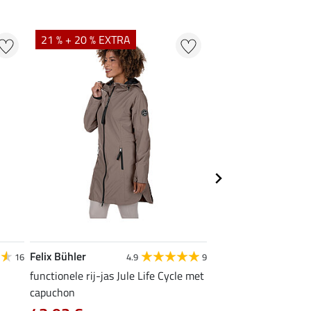
21 % + 20 % EXTRA
20 % + 20 % EXTR
Felix Bühler
Felix Bühler
16
4.9
9
4
functionele rij-jas Jule Life Cycle met
functioneel T-shirt N
capuchon
9,52 €
11,90 €
14,9