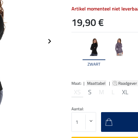
Artikel momenteel niet leverba
19,90 €
ZWART
Maat: |
Maattabel
|
Raadgever
XS
S
M
L
XL
Aantal: