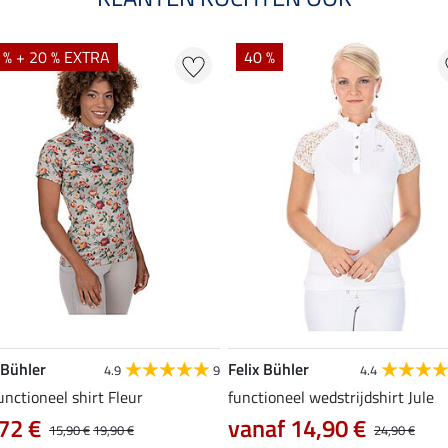
 % + 20 % EXTRA
40 %
 Bühler
Felix Bühler
4.9
9
4.4
unctioneel shirt Fleur
functioneel wedstrijdshirt Jule
72 €
vanaf 14,90 €
15,90 €
19,90 €
24,90 €