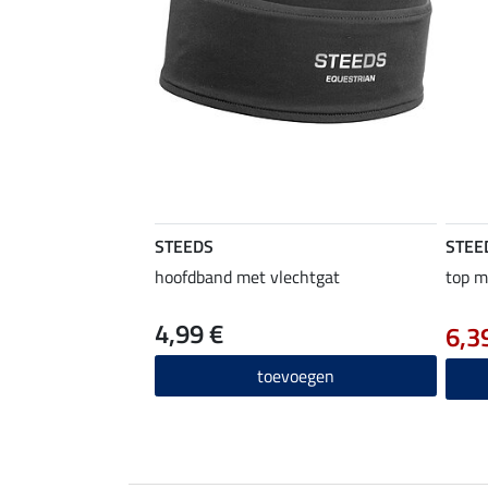
STEEDS
STEE
hoofdband met vlechtgat
top m
4,99 €
6,3
toevoegen