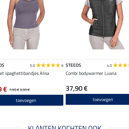
DS
STEEDS
5.0
6
4.0
et spaghettibandjes Alisa
Combi bodywarmer Luana
37,90 €
9 €
7,99 €
9,99 €
toevoegen
toevoegen
KLANTEN KOCHTEN OOK