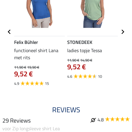
Felix Bühler
STONEDEEK
Felix
functioneel shirt Lana
ladies topje Tessa
zip-fu
met rits
Fleur
11,90 €
14,90 €
9,52 €
11,90 €
19,90 €
15,90 
9,52 €
12,
4.6
10
4.9
15
4.9
REVIEWS
29 Reviews
4.8
voor Zip longsleeve shirt Lea