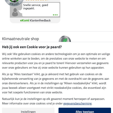
Snelle service, goed
ingepakt.
eKomi
Klantenfeedback
Klimaatneutrale shop
Heb jij ook een Cookie voor je paard?
Verzending per
Wij ook! We gebruiken cookies en andere technologieën om je een optimale en veilige
online winkelen aan te bieden, om de prestaties van onze website te meten en om
relevante producten voor jou en je paard te tonen! Hiervoor verzamelen we gegevens
over onze gebruikers en hoe zij onze website kunnen gebruiken op hun apparaten.
Veilig betalen met
Als je op "Alles toestaan" klikt, ga je akkoord met het gebruik van cookies en de
bijbehorende verwerking van je gegevens en met de overdracht van de gegevens aan
onze dienstverleners. Als je in de instellingen op "Alleen noodzakelijke" klikt, wordt
jouw bezoek alleen voortgezet met strikt noodzakelijke cookies, die essentieel zijn
Impressum
voor het soepele functioneren van onze website.
Natuurlijk kun je de instellingen op elk gewenst moment herroepen of aanpassen.
Meer informatie over onze cookies vind je onder
gegevensbescherming
.
Laatste update op 09.08.2026 om 07:13 uur
Alle prijzen in euro's, incl. BTW, excl. verzendkosten.
Instellingen
Alles toestaan