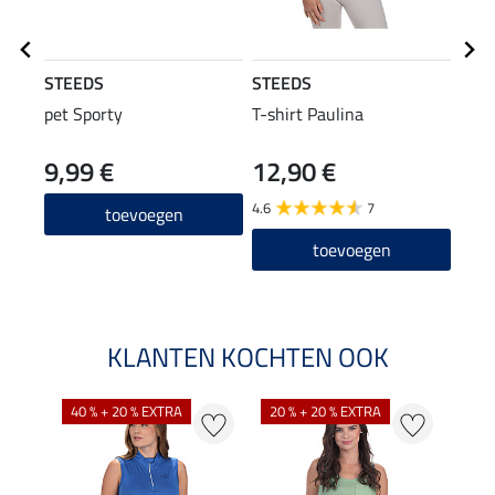
STEEDS
STEEDS
STE
pet Sporty
T-shirt Paulina
comb
9,99 €
12,90 €
29,90
23
4.6
7
toevoegen
toevoegen
KLANTEN KOCHTEN OOK
40 % + 20 % EXTRA
20 % + 20 % EXTRA
20 %