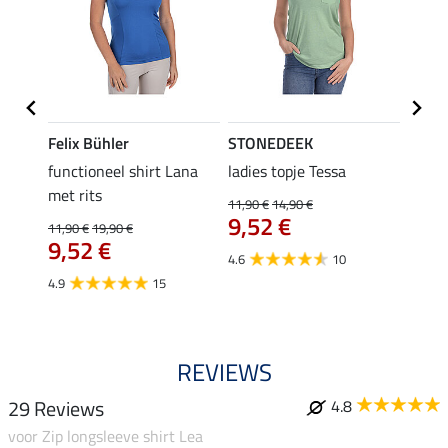
Felix Bühler
STONEDEEK
Felix
functioneel shirt Lana
ladies topje Tessa
zip-fu
met rits
Fleur
11,90 €
14,90 €
9,52 €
11,90 €
19,90 €
15,90 
€
9,52 €
12,
4.6
10
4.9
15
4.9
REVIEWS
29 Reviews
4.8
voor Zip longsleeve shirt Lea