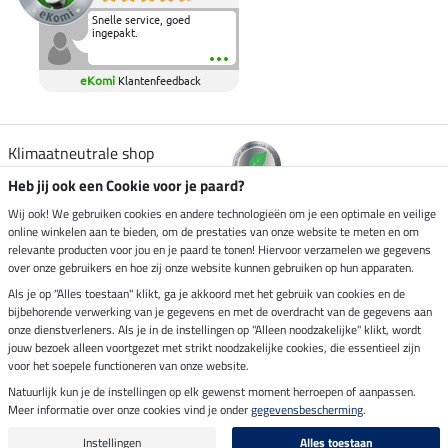
Snelle service, goed
ingepakt.
eKomi
Klantenfeedback
Klimaatneutrale shop
Heb jij ook een Cookie voor je paard?
Verzending per
Wij ook! We gebruiken cookies en andere technologieën om je een optimale en veilige
online winkelen aan te bieden, om de prestaties van onze website te meten en om
relevante producten voor jou en je paard te tonen! Hiervoor verzamelen we gegevens
over onze gebruikers en hoe zij onze website kunnen gebruiken op hun apparaten.
Veilig betalen met
Als je op "Alles toestaan" klikt, ga je akkoord met het gebruik van cookies en de
bijbehorende verwerking van je gegevens en met de overdracht van de gegevens aan
onze dienstverleners. Als je in de instellingen op "Alleen noodzakelijke" klikt, wordt
jouw bezoek alleen voortgezet met strikt noodzakelijke cookies, die essentieel zijn
Impressum
voor het soepele functioneren van onze website.
Natuurlijk kun je de instellingen op elk gewenst moment herroepen of aanpassen.
Meer informatie over onze cookies vind je onder
gegevensbescherming
.
Laatste update op 08.08.2026 om 14:33 uur
Alle prijzen in euro's, incl. BTW, excl. verzendkosten.
Instellingen
Alles toestaan