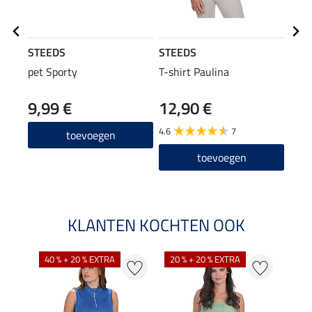
STEEDS
STEEDS
STE
pet Sporty
T-shirt Paulina
comb
9,99 €
12,90 €
29,90
23
4.6
7
toevoegen
toevoegen
KLANTEN KOCHTEN OOK
40 % + 20 % EXTRA
20 % + 20 % EXTRA
20 %