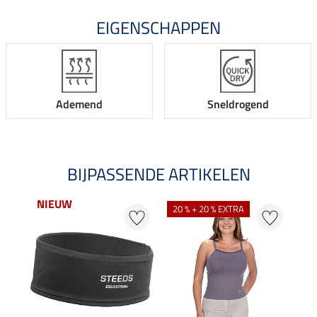
EIGENSCHAPPEN
Ademend
Sneldrogend
BIJPASSENDE ARTIKELEN
NIEUW
NI
20 % + 20 % EXTRA