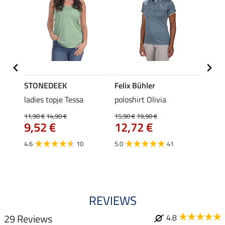
STONEDEEK
Felix Bühler
Felix
ladies topje Tessa
poloshirt Olivia
zip-fu
Fleur
11,90 €
14,90 €
15,90 €
19,90 €
9,52 €
12,72 €
15,90 
12,
4.6
10
5.0
41
4.9
REVIEWS
29 Reviews
4.8