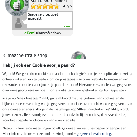
Klantbeoordelingen
4.7
/
5
Snelle service, goed
ingepakt.
eKomi
Klantenfeedback
Klimaatneutrale shop
Heb jij ook een Cookie voor je paard?
Verzending per
Wij ook! We gebruiken cookies en andere technologieën om je een optimale en veilige
online winkelen aan te bieden, om de prestaties van onze website te meten en om
relevante producten voor jou en je paard te tonen! Hiervoor verzamelen we gegevens
over onze gebruikers en hoe zij onze website kunnen gebruiken op hun apparaten.
Veilig betalen met
Als je op "Alles toestaan" klikt, ga je akkoord met het gebruik van cookies en de
bijbehorende verwerking van je gegevens en met de overdracht van de gegevens aan
onze dienstverleners. Als je in de instellingen op "Alleen noodzakelijke" klikt, wordt
jouw bezoek alleen voortgezet met strikt noodzakelijke cookies, die essentieel zijn
Impressum
voor het soepele functioneren van onze website.
Natuurlijk kun je de instellingen op elk gewenst moment herroepen of aanpassen.
Meer informatie over onze cookies vind je onder
gegevensbescherming
.