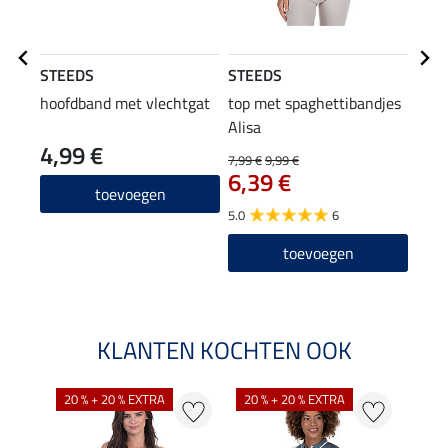
STEEDS
STEEDS
STE
hoofdband met vlechtgat
top met spaghettibandjes
Com
Alisa
4,99 €
37
7,99 €
9,99 €
6,39 €
4.0
toevoegen
5.0
6
toevoegen
KLANTEN KOCHTEN OOK
20 % + 20 % EXTRA
20 % + 20 % EXTRA
20 %