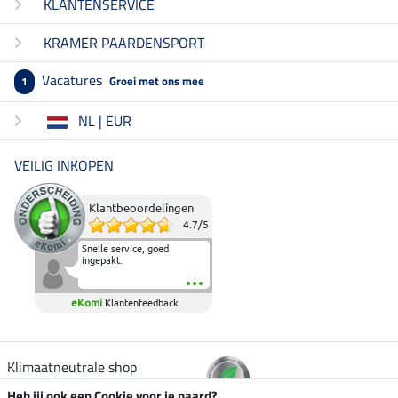
KLANTENSERVICE
KRAMER PAARDENSPORT
Vacatures
Groei met ons mee
1
NL | EUR
VEILIG INKOPEN
Klantbeoordelingen
4.7
/
5
Snelle service, goed
ingepakt.
eKomi
Klantenfeedback
Klimaatneutrale shop
Heb jij ook een Cookie voor je paard?