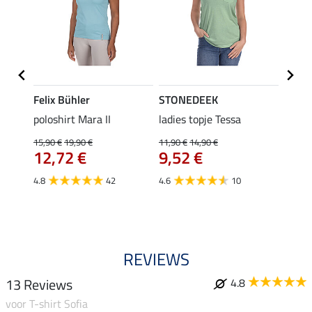
Felix Bühler
STONEDEEK
Felix
poloshirt Mara II
ladies topje Tessa
funct
wedstr
15,90 €
19,90 €
11,90 €
14,90 €
12,72 €
9,52 €
24,90 
€
van
4.8
42
4.6
10
4.4
REVIEWS
13 Reviews
4.8
voor T-shirt Sofia