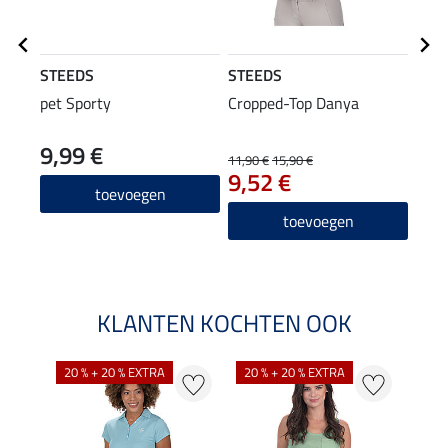
STEEDS
STEEDS
Equi
pet Sporty
Cropped-Top Danya
high
Juli
9,99 €
59
11,90 €
15,90 €
9,52 €
4.7
toevoegen
toevoegen
KLANTEN KOCHTEN OOK
20 % + 20 % EXTRA
20 % + 20 % EXTRA
40 %