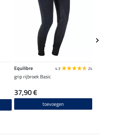
Equilibre
STEEDS
4.3
24
grip rijbroek Basic
rijsokken Sporty
37,90 €
4,99 €
toevoegen
toevo