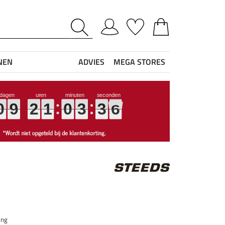
NEN
ADVIES
MEGA STORES
0
0
0
0
9
9
9
9
2
2
2
2
1
1
1
1
0
0
0
0
3
3
3
3
3
3
3
3
4
5
4
5
ing