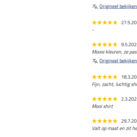
Origineel bekijken
27.5.2
-
9.5.20
Mooie kleuren, ze pass
Origineel bekijken
18.3.2
Fijn, zacht, luchtig shi
2.3.20
Mooi shirt
29.7.2
Valt op maat en zit hee