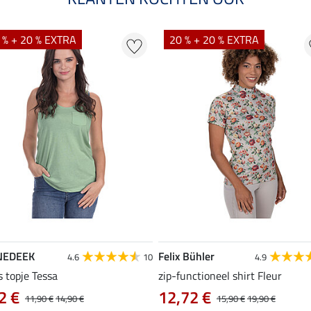
 % + 20 % EXTRA
20 % + 20 % EXTRA
NEDEEK
Felix Bühler
4.6
10
4.9
s topje Tessa
zip-functioneel shirt Fleur
2 €
12,72 €
11,90 €
14,90 €
15,90 €
19,90 €