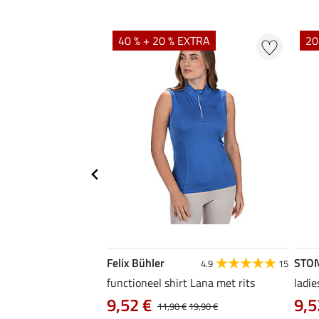
EXTRA
40 % + 20 % EXTRA
20
Felix Bühler
STO
5.0
6
4.9
15
functioneel shirt Lana met rits
ladie
9,52 €
9,5
12,90 €
11,90 €
19,90 €