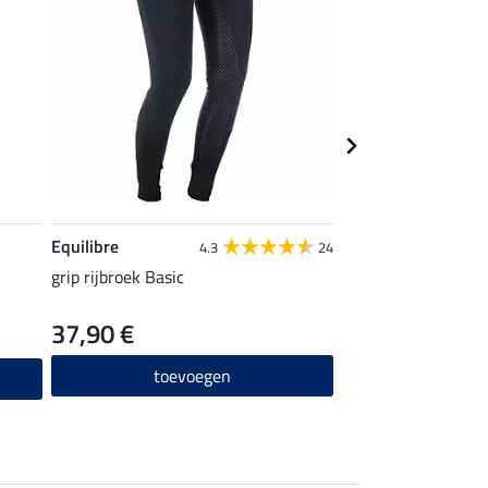
Equilibre
STEEDS
4.3
24
grip rijbroek Basic
rijsokken Sporty
37,90 €
4,99 €
toevoegen
toevo