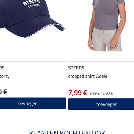
DS
STEEDS
porty
cropped shirt Adele
9 €
7,99 €
9,99 €
12,90 €
toevoegen
toevoegen
KLANTEN KOCHTEN OOK