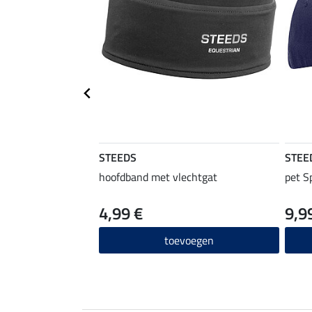
STEEDS
STEE
hoofdband met vlechtgat
pet S
4,99 €
9,9
toevoegen