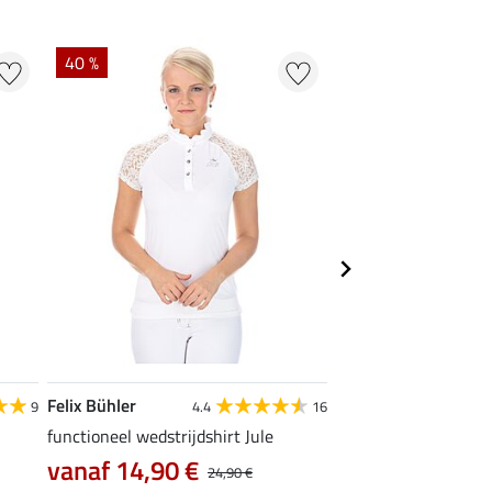
40 %
22 % + 20 % EXTR
Felix Bühler
Felix Bühler
9
4.4
16
functioneel wedstrijdshirt Jule
tanktop Mira
vanaf 14,90 €
7,99 €
24,90 €
9,99 €
12,90