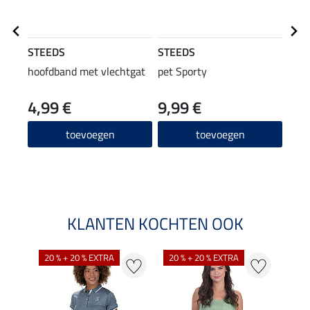
STEEDS
STEEDS
STE
hoofdband met vlechtgat
pet Sporty
crop
4,99 €
9,99 €
9,99 
7,9
toevoegen
toevoegen
KLANTEN KOCHTEN OOK
20 % + 20 % EXTRA
20 % + 20 % EXTRA
20 %