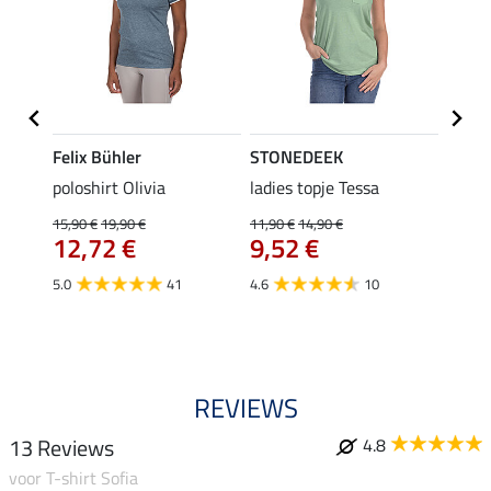
Felix Bühler
STONEDEEK
Felix
Emily
poloshirt Olivia
ladies topje Tessa
zip-fu
Fleur
15,90 €
19,90 €
11,90 €
14,90 €
12,72 €
9,52 €
15,90 
12,
5.0
41
4.6
10
4.9
REVIEWS
13 Reviews
4.8
voor T-shirt Sofia