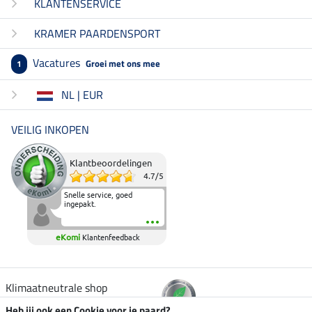
KLANTENSERVICE
KRAMER PAARDENSPORT
Vacatures
Groei met ons mee
1
NL | EUR
VEILIG INKOPEN
Klantbeoordelingen
4.7
/
5
Snelle service, goed
ingepakt.
eKomi
Klantenfeedback
Klimaatneutrale shop
Heb jij ook een Cookie voor je paard?