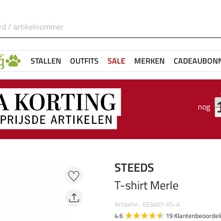
STALLEN
OUTFITS
SALE
MERKEN
CADEAUBON
nog
STEEDS
T-shirt Merle
Artikelnr.: 653407-XS-A
4.6
19 Klantenbeoordel