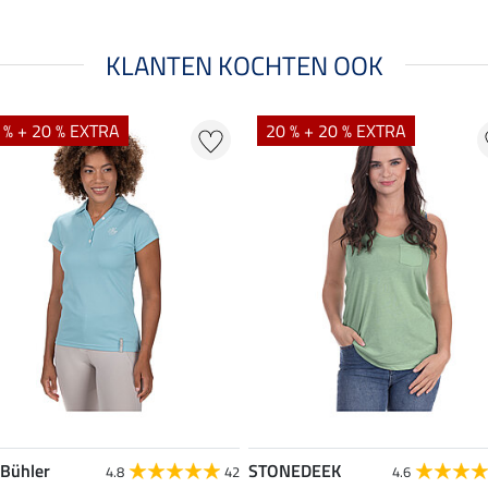
KLANTEN KOCHTEN OOK
 % + 20 % EXTRA
20 % + 20 % EXTRA
 Bühler
STONEDEEK
4.8
42
4.6