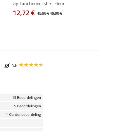
zip-functioneel shirt Fleur
functionele rij-jas Ju
capuchon
12,72 €
15,90 €
19,90 €
43,92 €
54,90 €
69
4.6
13 Beoordelingen
5 Beoordelingen
1 Klantenbeoordeling