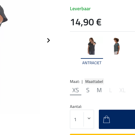
Leverbaar
14,90 €
ANTRACIET
Maat: |
Maattabel
XS
S
M
L
XL
Aantal: