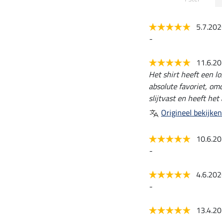
5.7.20
-
11.6.2
Het shirt heeft een l
absolute favoriet, omd
slijtvast en heeft he
Origineel bekijken
10.6.2
-
4.6.20
-
13.4.2