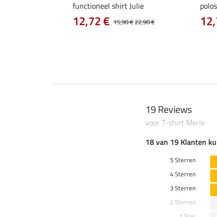
as Jule Life Cycle met
functioneel shirt Julie
polos
12,72 €
12,
15,90 €
22,90 €
0 €
69,90 €
19 Reviews
voor T-shirt Merle
18 van 19 Klanten ku
5 Sterren
4 Sterren
3 Sterren
2 Sterren
1 Ster