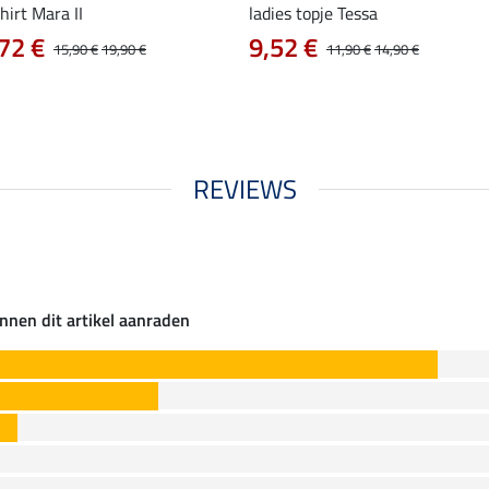
hirt Mara II
ladies topje Tessa
72 €
9,52 €
15,90 €
19,90 €
11,90 €
14,90 €
REVIEWS
nnen dit artikel aanraden