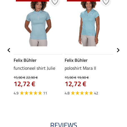
Felix Bühler
Felix Bühler
STON
Jule
functioneel shirt Julie
poloshirt Mara II
ladies
uchon
15,90 €
22,90 €
15,90 €
19,90 €
11,90 
12,72 €
12,72 €
9,5
4.9
11
4.8
42
4.6
REVIEWS