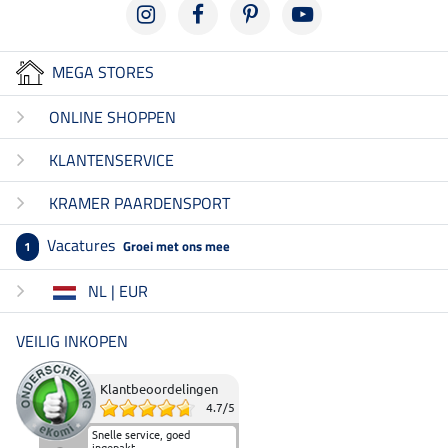
MEGA STORES
ONLINE SHOPPEN
KLANTENSERVICE
KRAMER PAARDENSPORT
Vacatures
Groei met ons mee
1
NL | EUR
VEILIG INKOPEN
Klantbeoordelingen
4.7
/
5
Snelle service, goed
ingepakt.