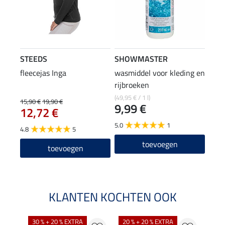
STEEDS
SHOWMASTER
fleecejas Inga
wasmiddel voor kleding en
rijbroeken
(49,95 € / 1 l)
15,90 €
19,90 €
9,99 €
12,72 €
5.0
1
4.8
5
toevoegen
toevoegen
KLANTEN KOCHTEN OOK
30 % + 20 % EXTRA
20 % + 20 % EXTRA
20 %