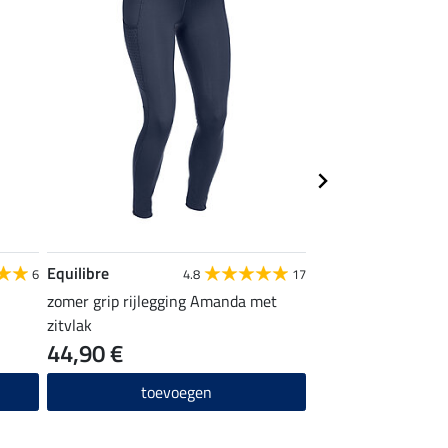
Equilibre
STEEDS
6
4.8
17
zomer grip rijlegging Amanda met
Rijkniekousen Spor
zitvlak
44,90 €
4,99 €
toevoegen
toevo