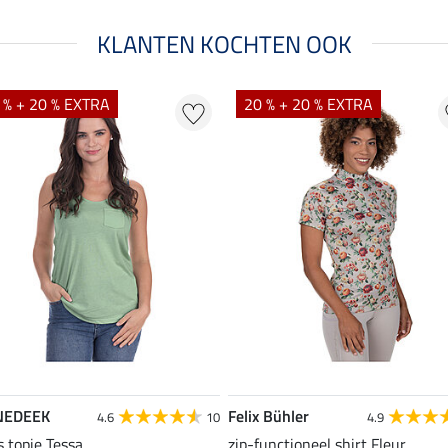
KLANTEN KOCHTEN OOK
 % + 20 % EXTRA
20 % + 20 % EXTRA
NEDEEK
Felix Bühler
4.6
10
4.9
s topje Tessa
zip-functioneel shirt Fleur