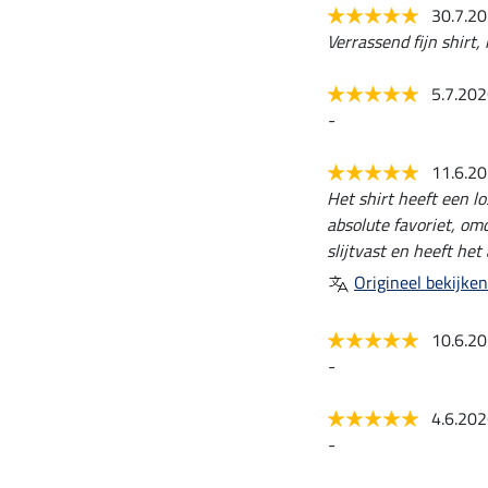
30.7.2
Verrassend fijn shirt, 
5.7.20
-
11.6.2
Het shirt heeft een l
absolute favoriet, omd
slijtvast en heeft he
Origineel bekijken
10.6.2
-
4.6.20
-