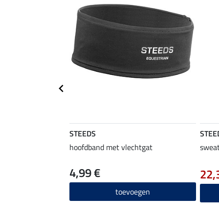
STEEDS
STEE
hoofdband met vlechtgat
sweat
4,99 €
22,
toevoegen