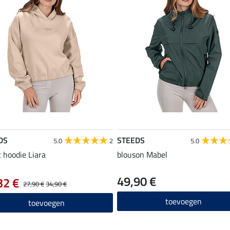
DS
STEEDS
5.0
2
5.0
 hoodie Liara
blouson Mabel
49,90 €
32 €
27,90 €
34,90 €
toevoegen
toevoegen