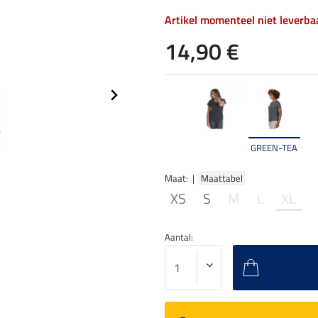
Artikel momenteel niet leverba
14,90 €
GREEN-TEA
Maat: |
Maattabel
XS
S
M
L
XL
Aantal: