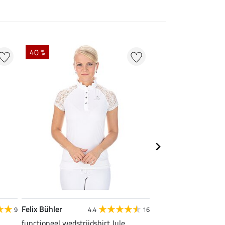
40 %
22 %
Felix Bühler
STEEDS
9
4.4
16
functioneel wedstrijdshirt Jule
functionele zipshirt 