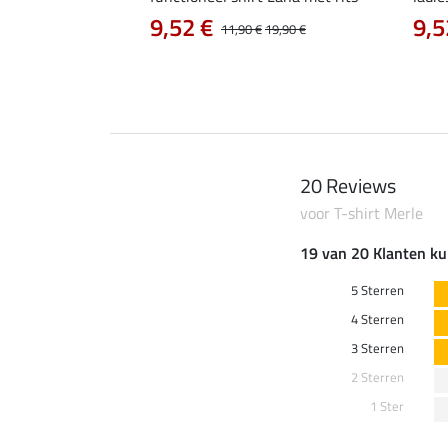
0 €
9,52 €
9,5
22,90 €
11,90 €
19,90 €
20 Reviews
voor T-shirt Merle
19 van 20 Klanten ku
5 Sterren
4 Sterren
3 Sterren
2 Sterren
1 Ster