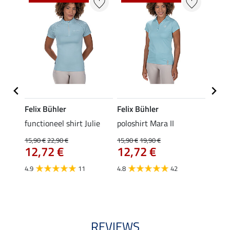
Felix Bühler
Felix Bühler
STON
Jule
functioneel shirt Julie
poloshirt Mara II
ladies
uchon
15,90 €
22,90 €
15,90 €
19,90 €
11,90 
12,72 €
12,72 €
9,5
4.9
11
4.8
42
4.6
REVIEWS