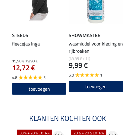
STEEDS
SHOWMASTER
fleecejas Inga
wasmiddel voor kleding en
rijbroeken
(49,95 € / 1 l)
15,90 €
19,90 €
9,99 €
12,72 €
5.0
1
4.8
5
toevoegen
toevoegen
KLANTEN KOCHTEN OOK
30 % + 20 % EXTRA
20 % + 20 % EXTRA
20 %