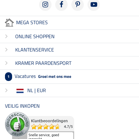
MEGA STORES
ONLINE SHOPPEN
KLANTENSERVICE
KRAMER PAARDENSPORT
Vacatures
Groei met ons mee
1
NL | EUR
VEILIG INKOPEN
Klantbeoordelingen
4.7
/
5
Snelle service, goed
ingepakt.