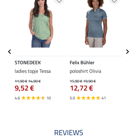
STONEDEEK
Felix Bühler
Felix
ladies topje Tessa
poloshirt Olivia
zip-fu
Fleur
11,90 €
14,90 €
15,90 €
19,90 €
9,52 €
12,72 €
15,90 
12,
4.6
10
5.0
41
4.9
REVIEWS