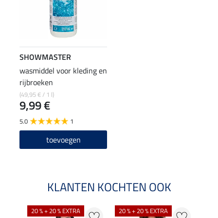
SHOWMASTER
wasmiddel voor kleding en
rijbroeken
(49,95 € / 1 l)
9,99 €
5.0
1
toevoegen
KLANTEN KOCHTEN OOK
20 % + 20 % EXTRA
20 % + 20 % EXTRA
20 %