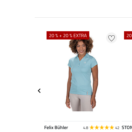
20 % + 20 % EXTRA
20
Felix Bühler
STO
4.8
4
4.8
42