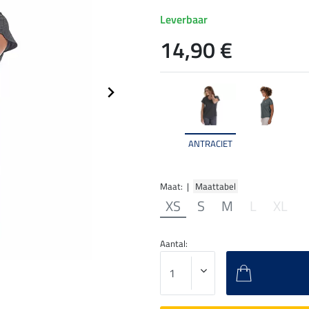
Leverbaar
14,90 €
ANTRACIET
Maat: |
Maattabel
XS
S
M
L
XL
Aantal: