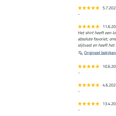
5.7.20
-
11.6.2
Het shirt heeft een l
absolute favoriet, omd
slijtvast en heeft he
Origineel bekijken
10.6.2
-
4.6.20
-
13.4.2
-