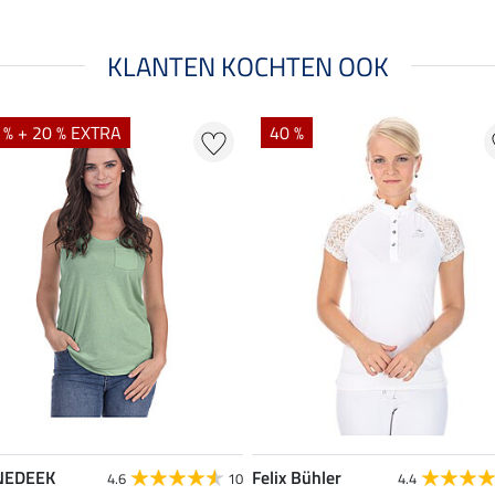
KLANTEN KOCHTEN OOK
 % + 20 % EXTRA
40 %
NEDEEK
Felix Bühler
4.6
10
4.4