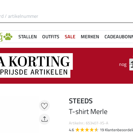
STALLEN
OUTFITS
SALE
MERKEN
CADEAUBON
nog
STEEDS
T-shirt Merle
Artikelnr.: 653407-XS-A
4.6
19 Klantenbeoordel