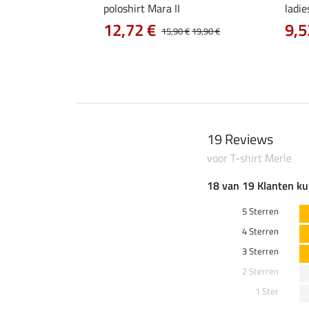
irt Eliana
poloshirt Mara II
ladie
0 €
12,72 €
9,5
22,90 €
15,90 €
19,90 €
19 Reviews
voor T-shirt Merle
18 van 19 Klanten ku
5 Sterren
4 Sterren
3 Sterren
2 Sterren
1 Ster