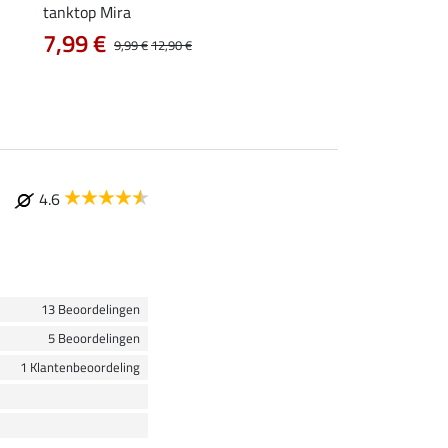
tanktop Mira
functionele zipshirt 
7,99 €
vanaf 17,90 €
9,99 €
12,90 €
4.6
13 Beoordelingen
5 Beoordelingen
1 Klantenbeoordeling