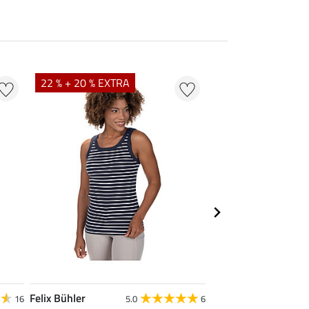
22 % + 20 % EXTRA
22 %
Felix Bühler
STEEDS
16
5.0
6