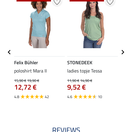
Felix Bühler
STONEDEEK
Felix
poloshirt Mara II
ladies topje Tessa
funct
wedstr
15,90 €
19,90 €
11,90 €
14,90 €
12,72 €
9,52 €
24,90 
€
van
4.8
42
4.6
10
4.4
REVIEWS