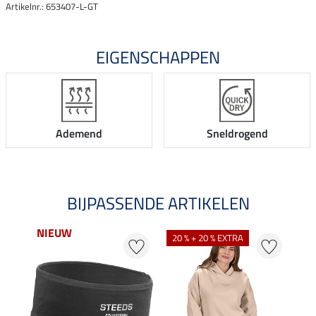
Artikelnr.: 653407-L-GT
EIGENSCHAPPEN
Ademend
Sneldrogend
BIJPASSENDE ARTIKELEN
NIEUW
NI
20 % + 20 % EXTRA