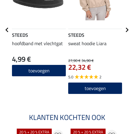
STEEDS
STEEDS
STE
hoofdband met vlechtgat
sweat hoodie Liara
blou
4,99 €
49
27,90 €
34,90 €
22,32 €
5.0
toevoegen
5.0
2
toevoegen
KLANTEN KOCHTEN OOK
20 % + 20 % EXTRA
20 % + 20 % EXTRA
40 %