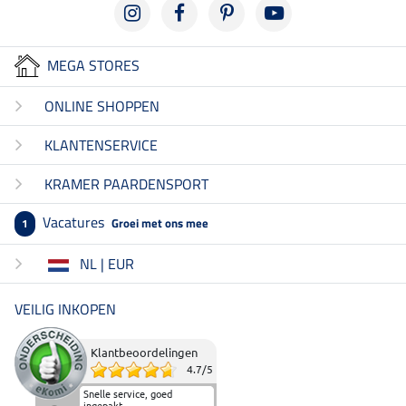
MEGA STORES
ONLINE SHOPPEN
KLANTENSERVICE
KRAMER PAARDENSPORT
Vacatures
Groei met ons mee
1
NL | EUR
VEILIG INKOPEN
Klantbeoordelingen
4.7
/
5
Snelle service, goed
ingepakt.