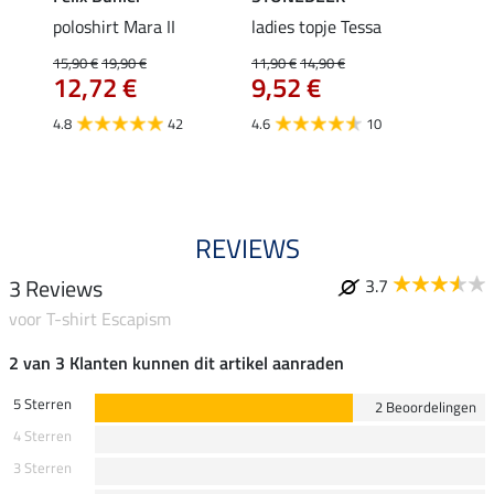
poloshirt Mara II
ladies topje Tessa
funct
wedstr
15,90 €
19,90 €
11,90 €
14,90 €
12,72 €
9,52 €
24,90 
€
van
4.8
42
4.6
10
4.4
REVIEWS
3 Reviews
3.7
voor T-shirt Escapism
2 van 3 Klanten kunnen dit artikel aanraden
5 Sterren
2 Beoordelingen
4 Sterren
3 Sterren