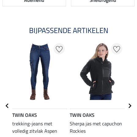
Ademend
Sneldrogend
BIJPASSENDE ARTIKELEN
TWIN OAKS
TWIN OAKS
STO
trekking-jeans met
Sherpa jas met capuchon
Lace
volledig zitvlak Aspen
Rockies