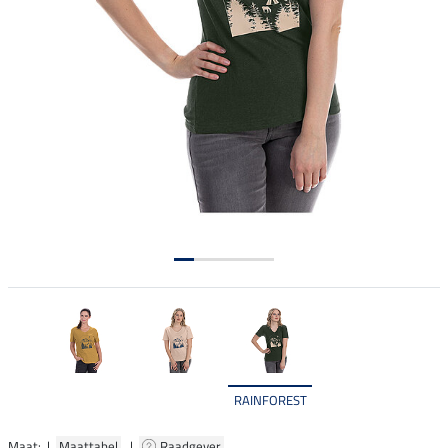
RAINFOREST
Maat: |
Maattabel
|
Raadgever