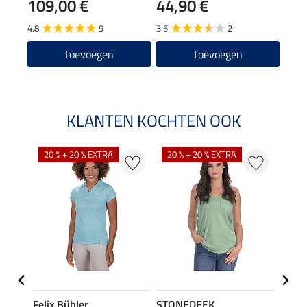
109,00 €
44,90 €
10
4.8
9
3.5
2
toevoegen
toevoegen
KLANTEN KOCHTEN OOK
20 % + 20 % EXTRA
20 % + 20 % EXTRA
40 %
Felix Bühler
STONEDEEK
Felix