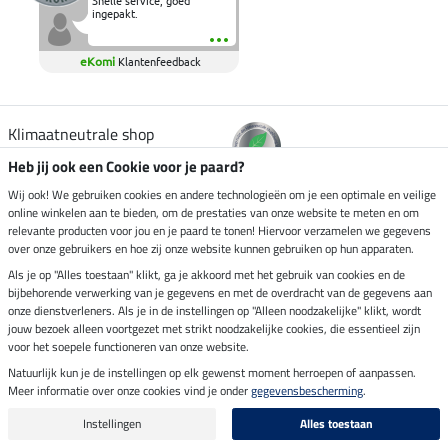
Snelle service, goed
ingepakt.
eKomi
Klantenfeedback
Klimaatneutrale shop
Heb jij ook een Cookie voor je paard?
Verzending per
Wij ook! We gebruiken cookies en andere technologieën om je een optimale en veilige
online winkelen aan te bieden, om de prestaties van onze website te meten en om
relevante producten voor jou en je paard te tonen! Hiervoor verzamelen we gegevens
over onze gebruikers en hoe zij onze website kunnen gebruiken op hun apparaten.
Veilig betalen met
Als je op "Alles toestaan" klikt, ga je akkoord met het gebruik van cookies en de
bijbehorende verwerking van je gegevens en met de overdracht van de gegevens aan
onze dienstverleners. Als je in de instellingen op "Alleen noodzakelijke" klikt, wordt
jouw bezoek alleen voortgezet met strikt noodzakelijke cookies, die essentieel zijn
Impressum
voor het soepele functioneren van onze website.
Natuurlijk kun je de instellingen op elk gewenst moment herroepen of aanpassen.
Meer informatie over onze cookies vind je onder
gegevensbescherming
.
Laatste update op 07.08.2026 om 14:39 uur
Alle prijzen in euro's, incl. BTW, excl. verzendkosten.
Instellingen
Alles toestaan