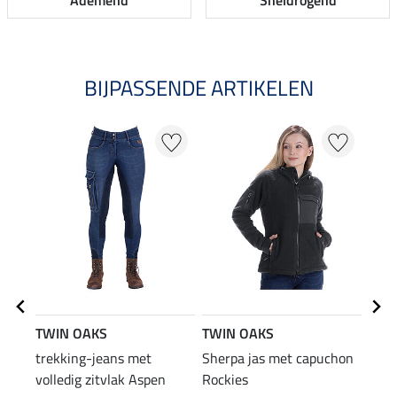
Ademend
Sneldrogend
BIJPASSENDE ARTIKELEN
TWIN OAKS
TWIN OAKS
STO
trekking-jeans met
Sherpa jas met capuchon
Lace
volledig zitvlak Aspen
Rockies