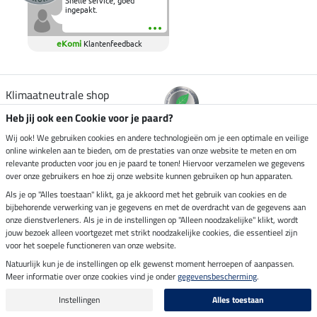
Snelle service, goed
ingepakt.
eKomi
Klantenfeedback
Klimaatneutrale shop
Heb jij ook een Cookie voor je paard?
Verzending per
Wij ook! We gebruiken cookies en andere technologieën om je een optimale en veilige
online winkelen aan te bieden, om de prestaties van onze website te meten en om
relevante producten voor jou en je paard te tonen! Hiervoor verzamelen we gegevens
over onze gebruikers en hoe zij onze website kunnen gebruiken op hun apparaten.
Veilig betalen met
Als je op "Alles toestaan" klikt, ga je akkoord met het gebruik van cookies en de
bijbehorende verwerking van je gegevens en met de overdracht van de gegevens aan
onze dienstverleners. Als je in de instellingen op "Alleen noodzakelijke" klikt, wordt
jouw bezoek alleen voortgezet met strikt noodzakelijke cookies, die essentieel zijn
Impressum
voor het soepele functioneren van onze website.
Natuurlijk kun je de instellingen op elk gewenst moment herroepen of aanpassen.
Meer informatie over onze cookies vind je onder
gegevensbescherming
.
Laatste update op 08.08.2026 om 06:59 uur
Alle prijzen in euro's, incl. BTW, excl. verzendkosten.
Instellingen
Alles toestaan