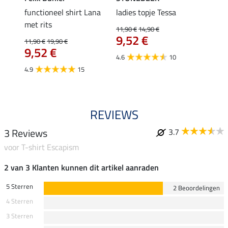
functioneel shirt Lana
ladies topje Tessa
zip-fu
met rits
Fleur
11,90 €
14,90 €
9,52 €
11,90 €
19,90 €
15,90 
€
9,52 €
12,
4.6
10
4.9
15
4.9
REVIEWS
3 Reviews
3.7
voor T-shirt Escapism
2 van 3 Klanten kunnen dit artikel aanraden
5 Sterren
2 Beoordelingen
4 Sterren
3 Sterren