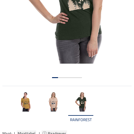
RAINFOREST
Maat: |
Maattabel
|
Raadgever