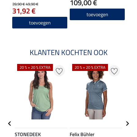
109,00 €
39,90 €
49,90 €
31,92 €
toevoegen
toevoegen
KLANTEN KOCHTEN OOK
20 % + 20 % EXTRA
20 % + 20 % EXTRA
20 %
STONEDEEK
Felix Bühler
Felix