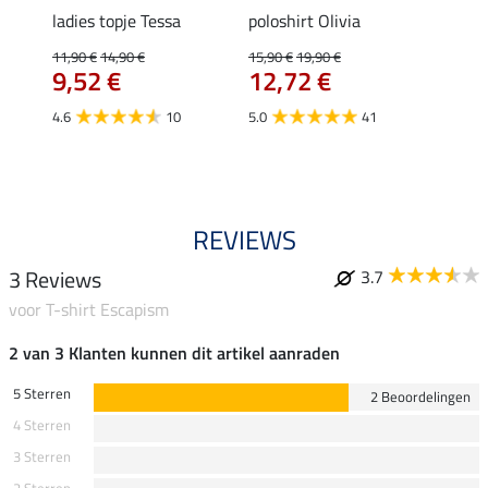
ladies topje Tessa
poloshirt Olivia
zip-fu
Fleur
11,90 €
14,90 €
15,90 €
19,90 €
9,52 €
12,72 €
15,90 
12,
4.6
10
5.0
41
4.9
REVIEWS
3 Reviews
3.7
voor T-shirt Escapism
2 van 3 Klanten kunnen dit artikel aanraden
5 Sterren
2 Beoordelingen
4 Sterren
3 Sterren