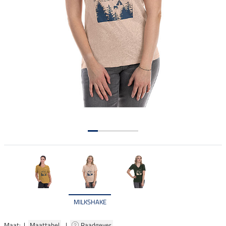
MILKSHAKE
Maat: |
Maattabel
|
Raadgever