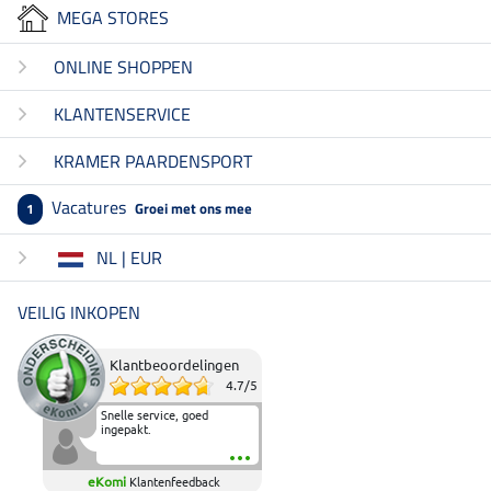
MEGA STORES
ONLINE SHOPPEN
KLANTENSERVICE
KRAMER PAARDENSPORT
Vacatures
Groei met ons mee
1
NL | EUR
VEILIG INKOPEN
Klantbeoordelingen
4.7
/
5
Snelle service, goed
ingepakt.
eKomi
Klantenfeedback