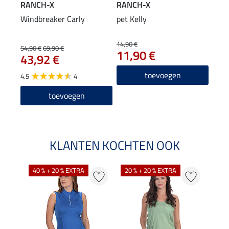
RANCH-X
RANCH-X
Windbreaker Carly
pet Kelly
14,90 €
54,90 €
69,90 €
11,90 €
43,92 €
toevoegen
4.5
4
toevoegen
KLANTEN KOCHTEN OOK
40 % + 20 % EXTRA
20 % + 20 % EXTRA
20 %