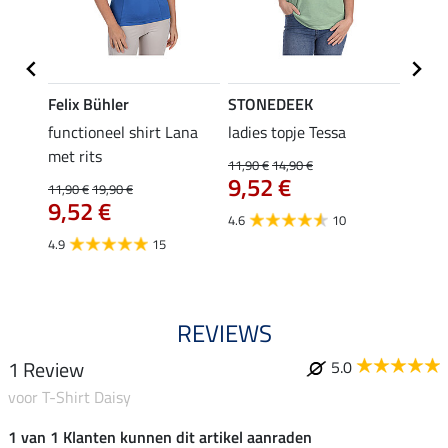
Felix Bühler
STONEDEEK
Felix
functioneel shirt Lana
ladies topje Tessa
zip-fu
met rits
Fleur
11,90 €
14,90 €
9,52 €
11,90 €
19,90 €
15,90 
9,52 €
12,
4.6
10
4.9
15
4.9
REVIEWS
1 Review
5.0
voor T-Shirt Daisy
1 van 1 Klanten kunnen dit artikel aanraden