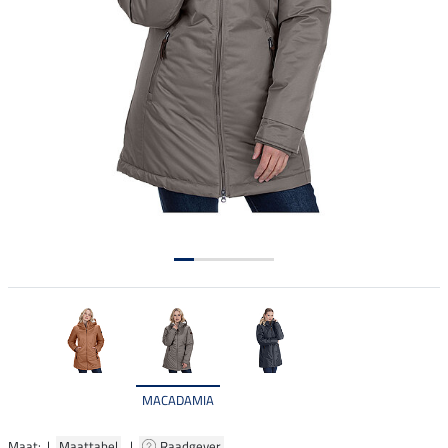
MACADAMIA
Maat: |
Maattabel
|
Raadgever