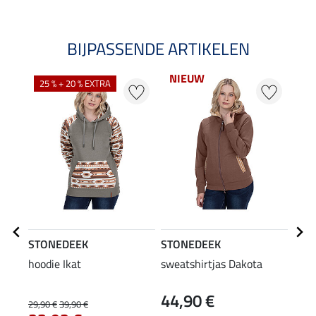
BIJPASSENDE ARTIKELEN
NIEUW
25 % + 20 % EXTRA
20
STONEDEEK
STONEDEEK
STO
hoodie Ikat
sweatshirtjas Dakota
long
44,90 €
29,90 €
39,90 €
27,90