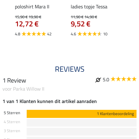
Klara
poloshirt Mara II
ladies topje Tessa
funct
uchon
wedstr
15,90 €
19,90 €
11,90 €
14,90 €
12,72 €
9,52 €
24,90 
€
van
4.8
42
4.6
10
4.4
REVIEWS
1 Review
5.0
voor Parka Willow II
1 van 1 Klanten kunnen dit artikel aanraden
5 Sterren
1 Klantenbeoordeling
4 Sterren
3 Sterren