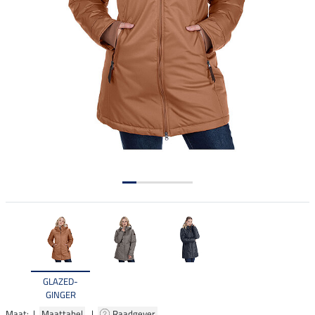
GLAZED-
GINGER
Maat: |
Maattabel
|
Raadgever