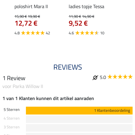
poloshirt Mara II
ladies topje Tessa
funct
wedstr
15,90 €
19,90 €
11,90 €
14,90 €
12,72 €
9,52 €
24,90 
€
van
4.8
42
4.6
10
4.4
REVIEWS
1 Review
5.0
voor Parka Willow II
1 van 1 Klanten kunnen dit artikel aanraden
5 Sterren
1 Klantenbeoordeling
4 Sterren
3 Sterren