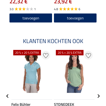
22,32 €
23,92 €
5.0
3.0
1
4.8
6
toevoegen
toevoegen
KLANTEN KOCHTEN OOK
20 % + 20 % EXTRA
20 % + 20 % EXTRA
40 %
Felix Bühler
STONEDEEK
Felix