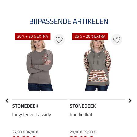
BIJPASSENDE ARTIKELEN
20 % + 20 % EXTRA
25 % + 20 % EXTRA
STONEDEEK
STONEDEEK
STO
longsleeve Cassidy
hoodie Ikat
muts
11
27,90 €
34,90 €
29,90 €
39,90 €