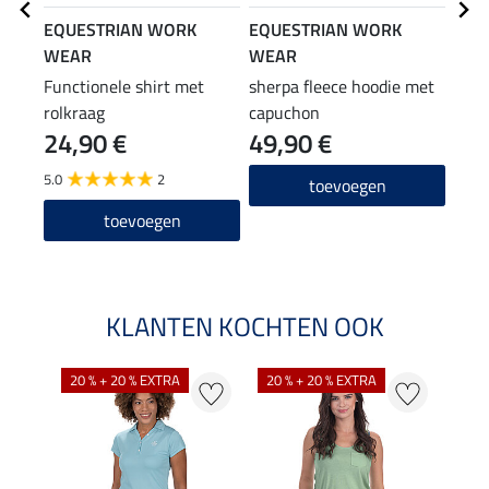
EQUESTRIAN WORK
EQUESTRIAN WORK
EQU
WEAR
WEAR
WE
Functionele shirt met
sherpa fleece hoodie met
Stre
rolkraag
capuchon
alle
24,90 €
49,90 €
49
5.0
2
4.7
toevoegen
toevoegen
KLANTEN KOCHTEN OOK
20 % + 20 % EXTRA
20 % + 20 % EXTRA
40 %