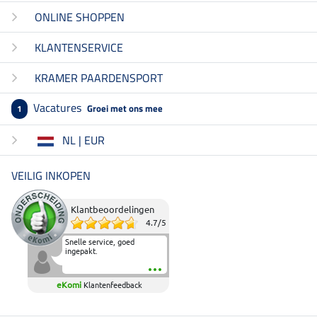
ONLINE SHOPPEN
KLANTENSERVICE
KRAMER PAARDENSPORT
Vacatures
Groei met ons mee
1
NL | EUR
VEILIG INKOPEN
Klantbeoordelingen
4.7
/
5
Snelle service, goed
ingepakt.
eKomi
Klantenfeedback