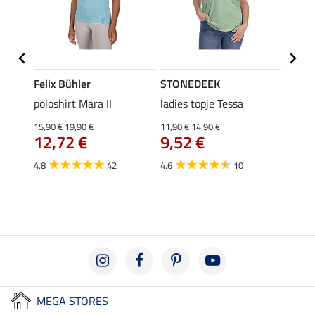
Felix Bühler
STONEDEEK
Felix
poloshirt Mara II
ladies topje Tessa
funct
wedstr
15,90 €
19,90 €
11,90 €
14,90 €
12,72 €
9,52 €
24,90 
€
van
4.8
42
4.6
10
4.4
MEGA STORES