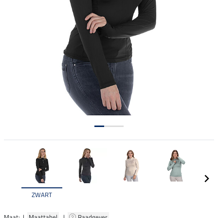
ZWART
Maat: |
Maattabel
|
Raadgever