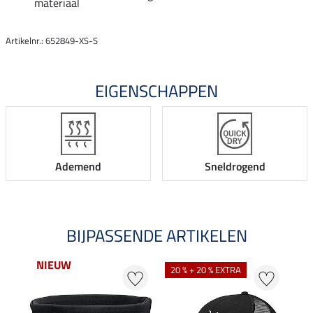
materiaal
Artikelnr.: 652849-XS-S
EIGENSCHAPPEN
Ademend
Sneldrogend
BIJPASSENDE ARTIKELEN
NIEUW
20 % + 20 % EXTRA
20