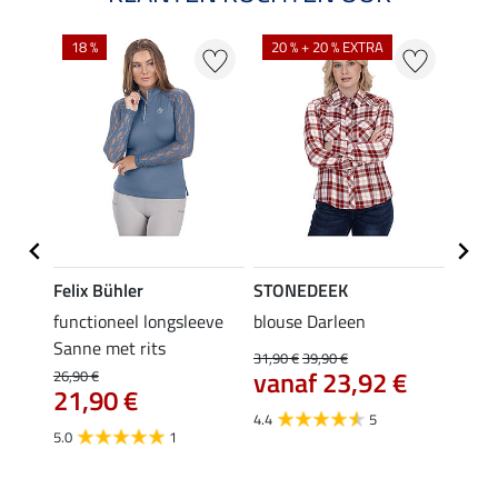
18 %
20 % + 20 % EXTRA
71 %
Felix Bühler
STONEDEEK
STON
shirt
functioneel longsleeve
blouse Darleen
blous
Sanne met rits
34,90 
31,90 €
39,90 €
9,9
vanaf 23,92 €
26,90 €
21,90 €
€
5.0
4.4
5
5.0
1