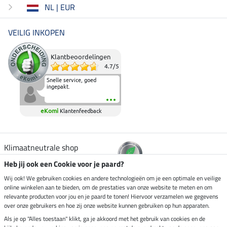
NL | EUR
VEILIG INKOPEN
Klantbeoordelingen
4.7
/
5
Snelle service, goed
ingepakt.
eKomi
Klantenfeedback
Klimaatneutrale shop
Heb jij ook een Cookie voor je paard?
Verzending per
Wij ook! We gebruiken cookies en andere technologieën om je een optimale en veilige
online winkelen aan te bieden, om de prestaties van onze website te meten en om
relevante producten voor jou en je paard te tonen! Hiervoor verzamelen we gegevens
over onze gebruikers en hoe zij onze website kunnen gebruiken op hun apparaten.
Veilig betalen met
Als je op "Alles toestaan" klikt, ga je akkoord met het gebruik van cookies en de