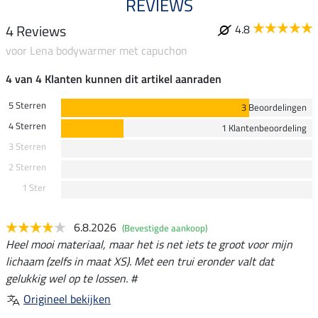
REVIEWS
4 Reviews
4.8
voor Lena bodywarmer met capuchon
4 van 4 Klanten kunnen dit artikel aanraden
5 Sterren
3 Beoordelingen
4 Sterren
1 Klantenbeoordeling
3 Sterren
2 Sterren
1 Ster
6.8.2026
(Bevestigde aankoop)
Heel mooi materiaal, maar het is net iets te groot voor mijn
lichaam (zelfs in maat XS). Met een trui eronder valt dat
gelukkig wel op te lossen. #
Origineel bekijken