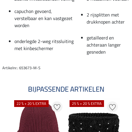
capuchon gevoerd,
2 rijsplitten met
verstelbaar en kan vastgezet
drukknopen achter
worden
getailleerd en
onderlegde 2-weg ritssluiting
achteraan langer
met kinbeschermer
gesneden
Artikelnr.: 653673-M-S
BIJPASSENDE ARTIKELEN
22 % + 20 % EXTRA
25 % + 20 % EXTRA
50