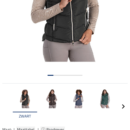
ZWART
Maat: |
Maattabel
|
Raadgever