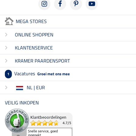
MEGA STORES
ONLINE SHOPPEN
KLANTENSERVICE
KRAMER PAARDENSPORT
Vacatures
Groei met ons mee
1
NL | EUR
VEILIG INKOPEN
Klantbeoordelingen
4.7
/
5
Snelle service, goed
ingepakt.