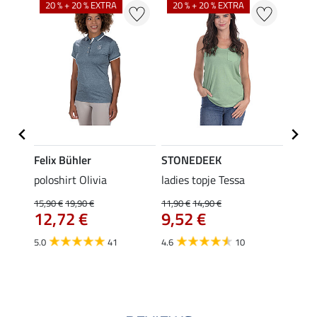
20 % + 20 % EXTRA
20 % + 20 % EXTRA
20 %
Felix Bühler
STONEDEEK
Felix
Emily
poloshirt Olivia
ladies topje Tessa
zip-fu
Fleur
15,90 €
19,90 €
11,90 €
14,90 €
12,72 €
9,52 €
15,90 
12,
5.0
41
4.6
10
4.9