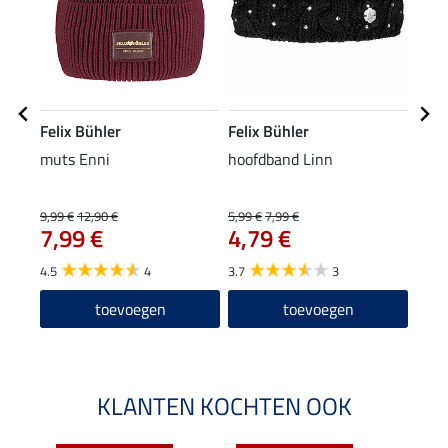
Felix Bühler
Felix Bühler
Feli
muts Enni
hoofdband Linn
func
9,99 €
12,90 €
5,99 €
7,99 €
17,45
7,99 €
4,79 €
13
4.5
4
3.7
3
5.0
toevoegen
toevoegen
KLANTEN KOCHTEN OOK