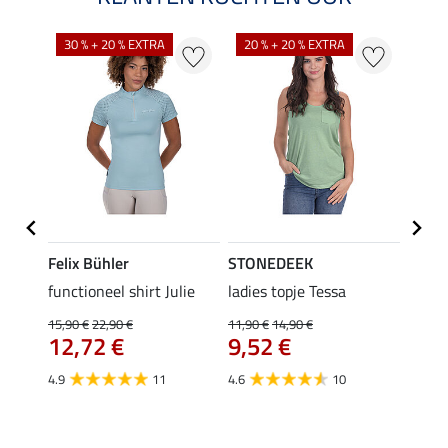
30 % + 20 % EXTRA
20 % + 20 % EXTRA
20 %
Felix Bühler
STONEDEEK
Felix
rt
functioneel shirt Julie
ladies topje Tessa
polosh
15,90 €
22,90 €
11,90 €
14,90 €
15,90 
12,72 €
9,52 €
12,
4.9
11
4.6
10
5.0