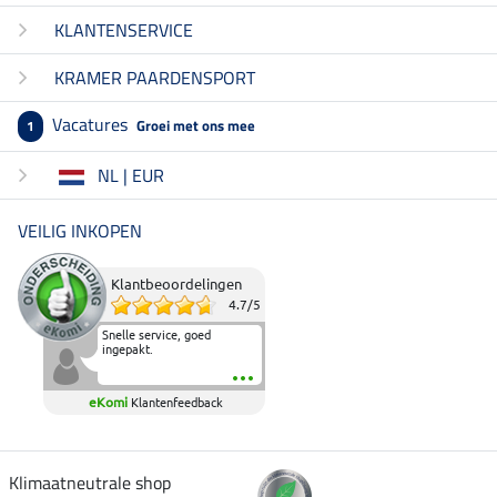
KLANTENSERVICE
KRAMER PAARDENSPORT
Vacatures
Groei met ons mee
1
NL | EUR
VEILIG INKOPEN
Klantbeoordelingen
4.7
/
5
Snelle service, goed
ingepakt.
eKomi
Klantenfeedback
Klimaatneutrale shop