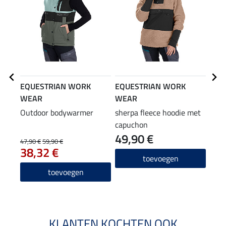
EQUESTRIAN WORK
EQUESTRIAN WORK
EQU
WEAR
WEAR
WE
Outdoor bodywarmer
sherpa fleece hoodie met
Stre
capuchon
alle
49,90 €
49
47,90 €
59,90 €
38,32 €
4.7
toevoegen
toevoegen
KLANTEN KOCHTEN OOK