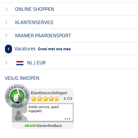
ONLINE SHOPPEN
KLANTENSERVICE
KRAMER PAARDENSPORT
Vacatures
Groei met ons mee
1
NL | EUR
VEILIG INKOPEN
Klantbeoordelingen
4.7
/
5
Snelle service, goed
ingepakt.
eKomi
Klantenfeedback