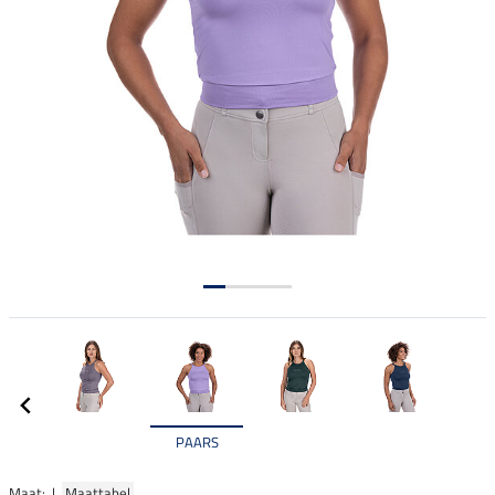
PAARS
Maat: |
Maattabel