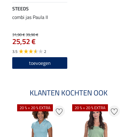
STEEDS
combi jas Paula II
31,90 €
39,90 €
25,52 €
3.5
2
toevoegen
KLANTEN KOCHTEN OOK
20 % + 20 % EXTRA
20 % + 20 % EXTRA
40 %