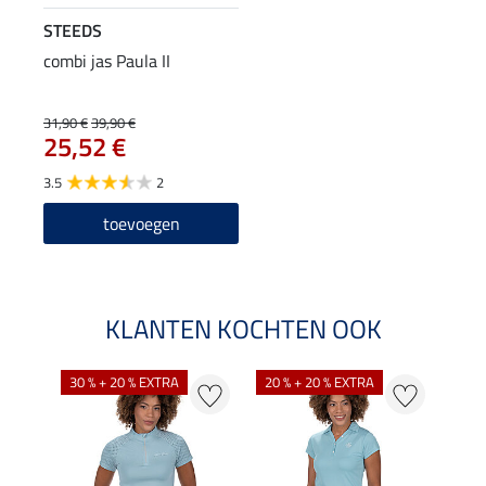
STEEDS
combi jas Paula II
31,90 €
39,90 €
25,52 €
3.5
2
toevoegen
KLANTEN KOCHTEN OOK
30 % + 20 % EXTRA
20 % + 20 % EXTRA
20 %