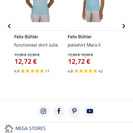
Felix Bühler
Felix Bühler
STON
Jule
functioneel shirt Julie
poloshirt Mara II
ladies
uchon
15,90 €
22,90 €
15,90 €
19,90 €
11,90 
12,72 €
12,72 €
9,5
4.9
11
4.8
42
4.6
MEGA STORES