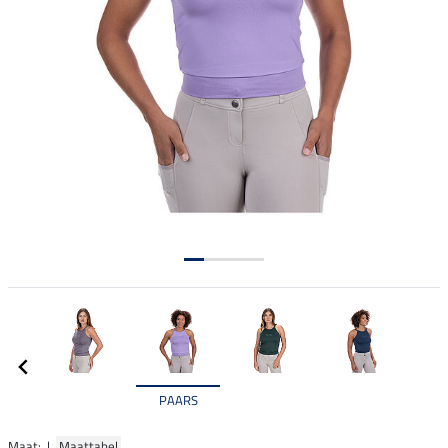
PAARS
Maat: |
Maattabel