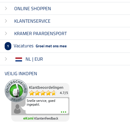
ONLINE SHOPPEN
KLANTENSERVICE
KRAMER PAARDENSPORT
Vacatures
Groei met ons mee
1
NL | EUR
VEILIG INKOPEN
Klantbeoordelingen
4.7
/
5
Snelle service, goed
ingepakt.
eKomi
Klantenfeedback