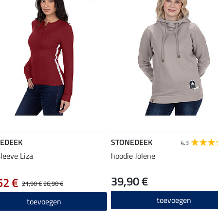
EDEEK
STONEDEEK
4.3
leeve Liza
hoodie Jolene
39,90 €
52 €
21,90 €
26,90 €
toevoegen
toevoegen