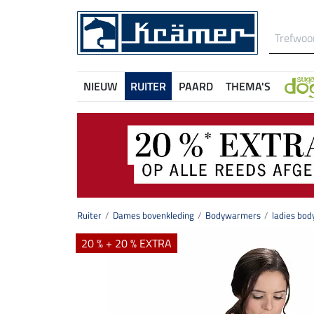
NIEUW
RUITER
PAARD
THEMA'S
Ruiter
Dames bovenkleding
Bodywarmers
ladies bo
20 % + 20 % EXTRA