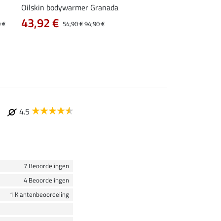
Oilskin bodywarmer Granada
combi bodywarmer A
43,92 €
23,92 €
 €
54,90 €
94,90 €
29,90 €
39
4.5
7 Beoordelingen
4 Beoordelingen
1 Klantenbeoordeling