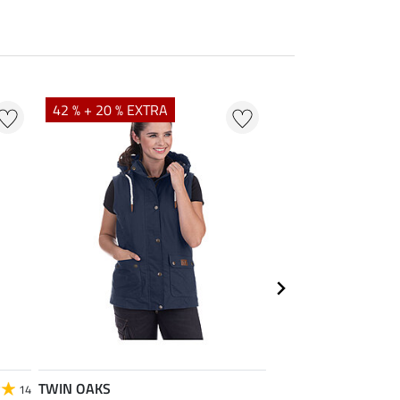
42 % + 20 % EXTRA
25 % + 20 % EXTR
TWIN OAKS
Felix Bühler
14