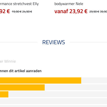
ormance stretchvest Elly
bodywarmer Nele
92 €
vanaf 23,92 €
19,90 €
24,90 €
29,90 €
39,90
REVIEWS
er Winnie
nnen dit artikel aanraden