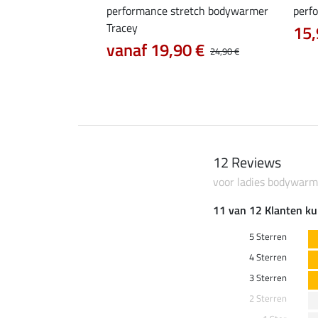
er Anni
performance stretch bodywarmer
perf
Tracey
15,
0 €
39,90 €
vanaf 19,90 €
24,90 €
12 Reviews
voor ladies bodywarm
11 van 12 Klanten ku
5 Sterren
4 Sterren
3 Sterren
2 Sterren