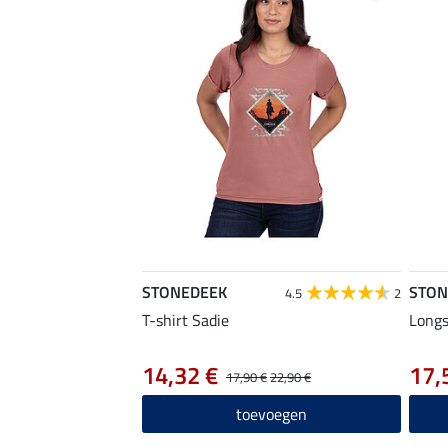
STONEDEEK
STON
4.5
2
T-shirt Sadie
Longs
14,32 €
17,
17,90 €
22,90 €
toevoegen