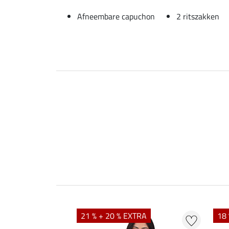
Afneembare capuchon
2 ritszakken
21 % + 20 % EXTRA
18 