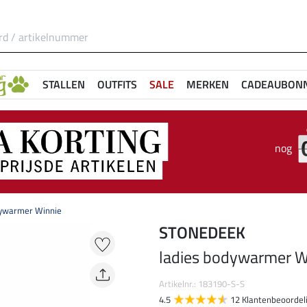
STALLEN
OUTFITS
SALE
MERKEN
CADEAUBON
nog
dywarmer Winnie
STONEDEEK
ladies bodywarmer W
Artikelnr.: 183190-S-S
4.5
12 Klantenbeoordel