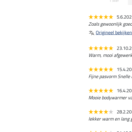
1 Ster
5.6.20
Zoals gewoonlijk goed
Origineel bekijken
23.10.
Warm, mooi afgewerkt
15.4.2
Fijne pasvorm Snelle 
16.4.2
Mooie bodywarmer van
28.2.2
lekker warm en lang 