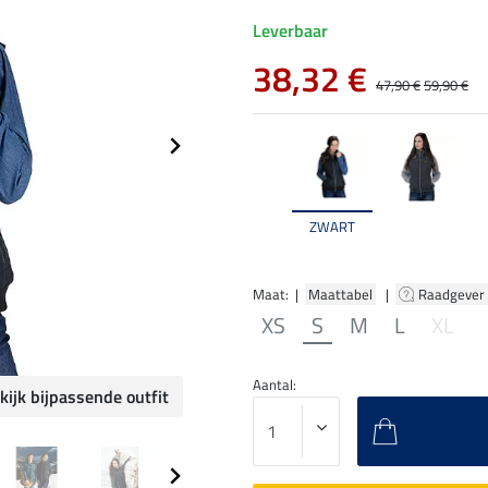
Leverbaar
38,32 €
47,90 €
59,90 €
ZWART
Maat: |
Maattabel
|
Raadgever
XS
S
M
L
XL
Aantal:
kijk bijpassende outfit