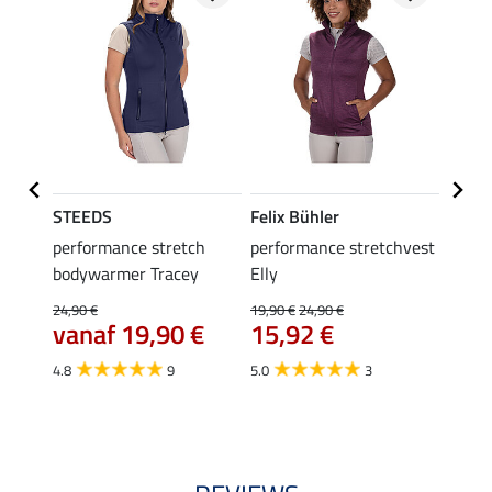
STEEDS
Felix Bühler
Felix
 Anni
performance stretch
performance stretchvest
bodyw
bodywarmer Tracey
Elly
29,90 
van
24,90 €
19,90 €
24,90 €
vanaf 19,90 €
15,92 €
4.8
4.8
9
5.0
3