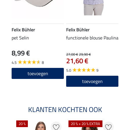
Felix Bühler
Felix Bühler
pet Selin
functionele blouse Paulina
8,99 €
27,00 €
29,90 €
21,60 €
4.5
8
5.0
9
toevoegen
toevoegen
KLANTEN KOCHTEN OOK
20 %
20 % + 20 % EXTRA
25 %