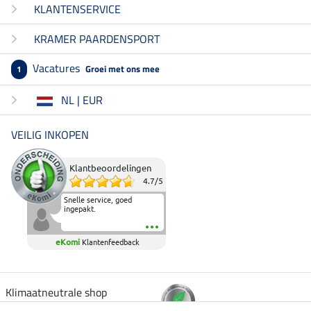
KLANTENSERVICE
KRAMER PAARDENSPORT
Vacatures
Groei met ons mee
1
NL | EUR
VEILIG INKOPEN
Klantbeoordelingen
4.7
/
5
Snelle service, goed
ingepakt.
eKomi
Klantenfeedback
Klimaatneutrale shop