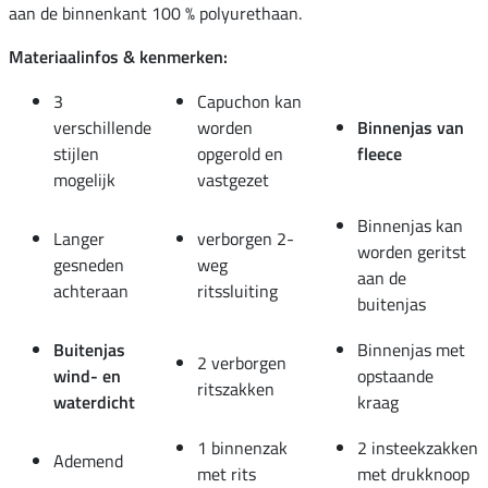
aan de binnenkant 100 % polyurethaan.
Materiaalinfos & kenmerken:
3
Capuchon kan
verschillende
worden
Binnenjas van
stijlen
opgerold en
fleece
mogelijk
vastgezet
Binnenjas kan
Langer
verborgen 2-
worden geritst
gesneden
weg
aan de
achteraan
ritssluiting
buitenjas
Buitenjas
Binnenjas met
2 verborgen
wind- en
opstaande
ritszakken
waterdicht
kraag
1 binnenzak
2 insteekzakken
Ademend
met rits
met drukknoop