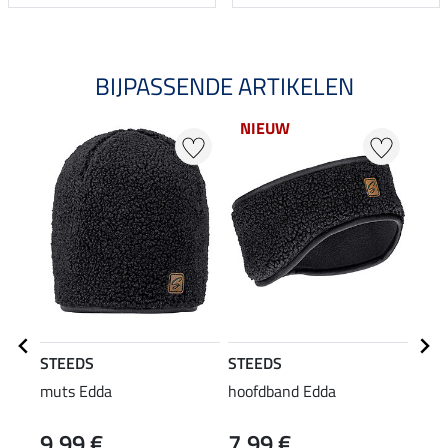
BIJPASSENDE ARTIKELEN
NIEUW
20
STEEDS
STEEDS
STE
muts Edda
hoofdband Edda
Swea
9,99 €
7,99 €