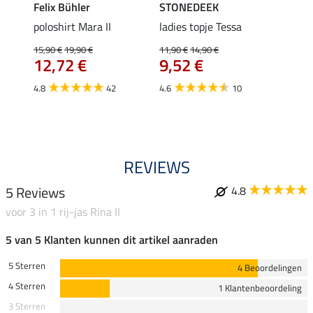
Felix Bühler
STONEDEEK
Felix
Klara
poloshirt Mara II
ladies topje Tessa
funct
uchon
wedstr
15,90 €
19,90 €
11,90 €
14,90 €
12,72 €
9,52 €
24,90 
€
van
4.8
42
4.6
10
4.4
REVIEWS
5 Reviews
4.8
voor 3 in 1 rij-jas Rina II
5 van 5 Klanten kunnen dit artikel aanraden
5 Sterren
4 Beoordelingen
4 Sterren
1 Klantenbeoordeling
3 Sterren