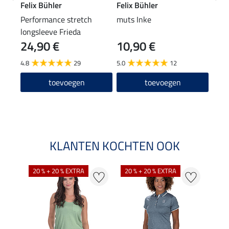
Felix Bühler
Felix Bühler
Feli
Performance stretch
muts Inke
XXL 
longsleeve Frieda
24,90 €
10,90 €
15,90
12
4.8
29
5.0
12
4.0
toevoegen
toevoegen
KLANTEN KOCHTEN OOK
20 % + 20 % EXTRA
20 % + 20 % EXTRA
20 %