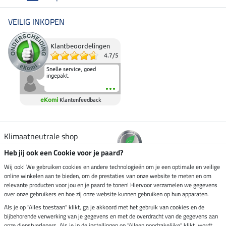
VEILIG INKOPEN
Klantbeoordelingen
4.7
/
5
Snelle service, goed
ingepakt.
eKomi
Klantenfeedback
Klimaatneutrale shop
Heb jij ook een Cookie voor je paard?
Verzending per
Wij ook! We gebruiken cookies en andere technologieën om je een optimale en veilige
online winkelen aan te bieden, om de prestaties van onze website te meten en om
relevante producten voor jou en je paard te tonen! Hiervoor verzamelen we gegevens
over onze gebruikers en hoe zij onze website kunnen gebruiken op hun apparaten.
Veilig betalen met
Als je op "Alles toestaan" klikt, ga je akkoord met het gebruik van cookies en de
bijbehorende verwerking van je gegevens en met de overdracht van de gegevens aan
onze dienstverleners. Als je in de instellingen op "Alleen noodzakelijke" klikt, wordt