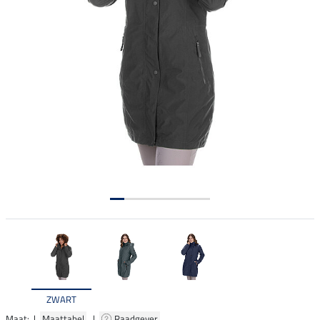
ZWART
Maat: |
Maattabel
|
Raadgever