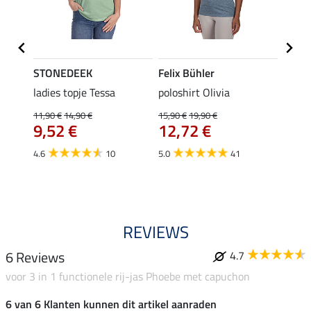
STONEDEEK
Felix Bühler
Felix
ladies topje Tessa
poloshirt Olivia
zip-fu
Fleur
11,90 €
14,90 €
15,90 €
19,90 €
9,52 €
12,72 €
15,90 
12,
4.6
10
5.0
41
4.9
REVIEWS
6 Reviews
4.7
voor 3 in 1 functionele rij-jas Phoebe met capuchon
6 van 6 Klanten kunnen dit artikel aanraden