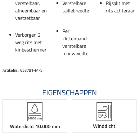
verstelbaar,
Verstelbare
Rijsplit met
afneembaar en
taillebreedte
rits achteraan
vastzetbaar
Per
Verborgen 2
klittenband
weg rits met
verstelbare
kinbeschermer
mouwwijdte
Artikelnr.: 653781-M-S
EIGENSCHAPPEN
Winddicht
Waterdicht 10.000 mm