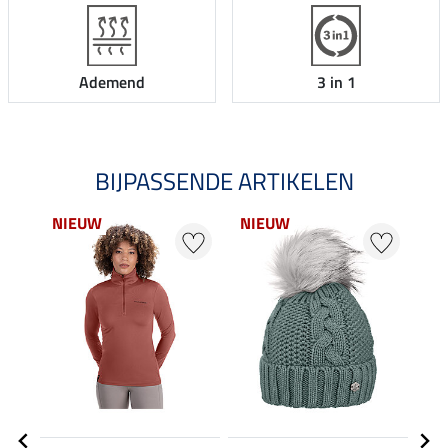
Ademend
3 in 1
BIJPASSENDE ARTIKELEN
NIEUW
NIEUW
20